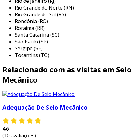
Rio de Janeiro (RJ)
tornam a escolha preferida para profissionais
Rio Grande do Norte (RN)
que buscam soluções eficientes. alguns dos
Rio Grande do Sul (RS)
principais usos incluem:
Rondônia (RO)
Roraima (RR)
indústria química:
utilizado em sistemas
Santa Catarina (SC)
de bombeamento que transportam
São Paulo (SP)
produtos químicos agressivos, garantindo
Sergipe (SE)
vedação eficaz e minimizando riscos de
Tocantins (TO)
contaminações.
Relacionado com as visitas em Selo
indústria petroquímica:
empregado em
refinarias e processos de petróleo,
Mecânico
oferecendo proteção contra vazamentos
e aumento da segurança operativa.
setor de alimentos e bebidas:
aplicado
Adequação De Selo Mecânico
em bombas que manipulam líquidos
alimentares, atendendo às normas de
higiene e segurança alimentar.
4.6
geração de energia:
utilizado em
(10 avaliações)