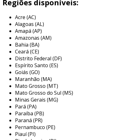
Regiões disponíveis:
os selos mecânicos john crane são projetados
Acre (AC)
para suportar condições extremas, como altas
Alagoas (AL)
temperaturas e pressões, além de serem
Amapá (AP)
adequados para diferentes tipos de produtos,
Amazonas (AM)
desde líquidos purificados até produtos
Bahia (BA)
químicos corrosivos. a empresa é reconhecida
Ceará (CE)
mundialmente pela sua alta qualidade e
Distrito Federal (DF)
inovação em soluções de vedação,
Espírito Santo (ES)
desenvolvendo produtos que atendem às mais
Goiás (GO)
Maranhão (MA)
rigorosas normas de segurança e eficiência
Mato Grosso (MT)
energética.
Mato Grosso do Sul (MS)
principais aplicações do selo
Minas Gerais (MG)
mecânico john crane
Pará (PA)
Paraíba (PB)
os selos mecânicos john crane têm uma ampla
Paraná (PR)
gama de aplicações em diversos setores
Pernambuco (PE)
Piauí (PI)
industriais. sua confiabilidade e durabilidade os