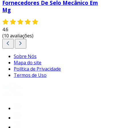
Fornecedores De Selo Mecânico Em
considerando essas vantagens, o selo mecânico
Mg
john crane se destaca como uma solução
inteligente para indústrias que buscam
otimizar seus processos operacionais e
4.6
garantir segurança nas operações.
(10 avaliações)
entre em contato e solicite um orçamento
personalizado!
Sobre Nós
Mapa do site
Política de Privacidade
Termos de Uso