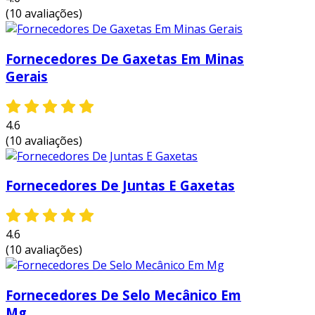
(10 avaliações)
alta resistência a temperaturas
extremas:
o grafite pode operar em
Fornecedores De Gaxetas Em Minas
intervalos de temperatura muito variados,
Gerais
garantindo eficiência mesmo em
condições severas.
excelente resistência química:
o
4.6
material é inerte a muitos produtos
(10 avaliações)
químicos, aumentando a vida útil do selo e
reduzindo a necessidade de substituições
Fornecedores De Juntas E Gaxetas
frequentes.
menor atrito e desgaste:
a propriedade
lubrificante do grafite diminui o atrito
4.6
entre as superfícies, aumentando a
(10 avaliações)
durabilidade do componente e reduzindo
o consumo de energia.
Fornecedores De Selo Mecânico Em
redução de vazamentos:
a vedação
Mg
eficaz minimiza a chance de vazamentos,