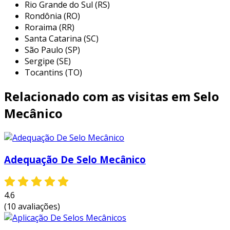
Rio Grande do Sul (RS)
destacam-se:
Rondônia (RO)
Roraima (RR)
indústria química:
utilizados em reatores
Santa Catarina (SC)
e trocadores de calor, os selos garantem
São Paulo (SP)
que os produtos químicos não escapem,
Sergipe (SE)
evitando contaminações e perdas de
Tocantins (TO)
material.
Relacionado com as visitas em Selo
indústria petroquímica:
essenciais em
bombas de óleo e gás, onde a vedação
Mecânico
efetiva é crucial para a manutenção da
segurança operacional e prevenção de
vazamentos perigosos.
Adequação De Selo Mecânico
indústria farmacêutica:
empregados em
equipamentos que manipulam
substâncias sensíveis, garantindo que não
4.6
ocorram contaminações cruzadas durante
(10 avaliações)
o processo de produção.
indústria alimentícia:
utilizados em