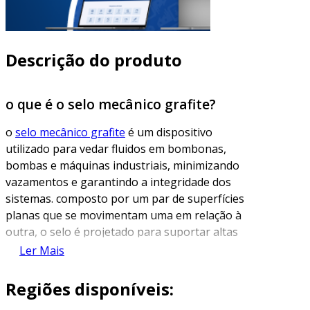
Descrição do produto
o que é o selo mecânico grafite?
o
selo mecânico grafite
é um dispositivo
utilizado para vedar fluidos em bombonas,
bombas e máquinas industriais, minimizando
vazamentos e garantindo a integridade dos
sistemas. composto por um par de superfícies
planas que se movimentam uma em relação à
outra, o selo é projetado para suportar altas
temperaturas e pressões, sendo crucial para
Ler Mais
aplicações onde a confiabilidade é essencial.
Regiões disponíveis:
a principal característica do selo mecânico
grafite é sua capacidade de resistir ao desgaste