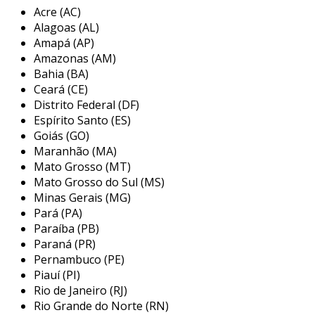
Acre (AC)
e à corrosão. o grafite, como material, oferece
Alagoas (AL)
uma excelente lubrificação e redução de atrito,
Amapá (AP)
o que não só aumenta a durabilidade do selo,
Amazonas (AM)
mas também melhora sua eficiência
Bahia (BA)
operacional. essa combinação de attributes faz
Ceará (CE)
do selo mecânico grafite uma escolha bastante
Distrito Federal (DF)
popular em várias indústrias, incluindo
Espírito Santo (ES)
petróleo, gás, química e farmacêutica.
Goiás (GO)
Maranhão (MA)
principais aplicações do selo
Mato Grosso (MT)
mecânico grafite
Mato Grosso do Sul (MS)
Minas Gerais (MG)
os selos mecânicos grafite têm um amplo
Pará (PA)
espectro de aplicações, sendo utilizados em
Paraíba (PB)
diversas indústrias onde a vedação de fluidos é
Paraná (PR)
necessária. sua capacidade de suportar
Pernambuco (PE)
Piauí (PI)
condições adversas e sua durabilidade
Rio de Janeiro (RJ)
contribuem para sua utilização em setores
Rio Grande do Norte (RN)
específicos. entre as principais aplicações,