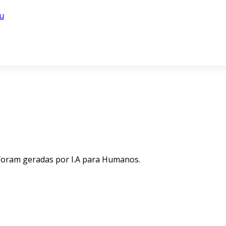
u
 foram geradas por I.A para Humanos.