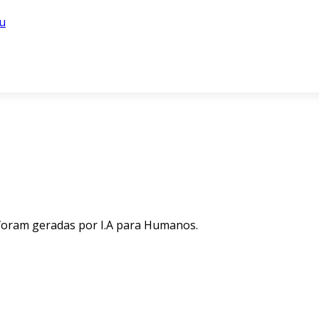
u
 foram geradas por I.A para Humanos.