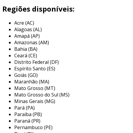
processos que envolvem líquidos e gases.
Regiões disponíveis:
a eficácia de um selo mecânico está em seu
Acre (AC)
design, que normalmente envolve dois
Alagoas (AL)
componentes principais: uma face estacionária
Amapá (AP)
e uma face rotativa. essas faces são
Amazonas (AM)
pressionadas uma contra a outra, criando uma
Bahia (BA)
vedação que impede a passagem do fluido. além
Ceará (CE)
disso, os selos mecânicos podem ser fabricados
Distrito Federal (DF)
em diferentes materiais, como cerâmica,
Espírito Santo (ES)
carboneto de silício e borracha, dependendo do
Goiás (GO)
Maranhão (MA)
tipo de fluido e das condições de operação.
Mato Grosso (MT)
principais aplicações do selo
Mato Grosso do Sul (MS)
mecânico
Minas Gerais (MG)
Pará (PA)
os selos mecânicos têm uma ampla gama de
Paraíba (PB)
aplicações em diversos setores industriais. eles
Paraná (PR)
são fundamentais para manter a integridade e
Pernambuco (PE)