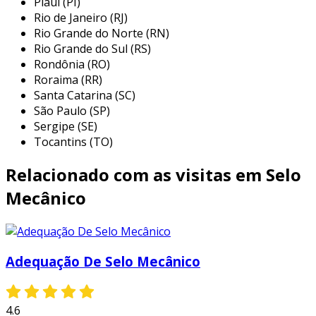
Piauí (PI)
a confiabilidade dos sistemas onde são
Rio de Janeiro (RJ)
utilizados. abaixo, listamos algumas das
Rio Grande do Norte (RN)
principais aplicações:
Rio Grande do Sul (RS)
Rondônia (RO)
indústria petroquímica:
utilizados para
Roraima (RR)
vedar fluidos corrosivos e químicos,
Santa Catarina (SC)
garantindo a segurança e a eficiência nos
São Paulo (SP)
processos de manipulação de petróleo e
Sergipe (SE)
gás.
Tocantins (TO)
indústria de alimentos e bebidas:
Relacionado com as visitas em Selo
essenciais para evitar contaminações e
manter a qualidade dos produtos, além de
Mecânico
atender a regulamentações de segurança
alimentar.
indústria farmacêutica:
utilizados em
Adequação De Selo Mecânico
processos que requerem alta limpeza e
controle de contaminantes, assegurando
a qualidade dos medicamentos.
4.6