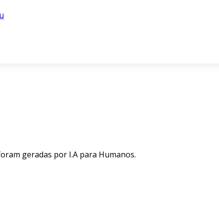
u
 foram geradas por I.A para Humanos.