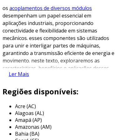
os
acoplamentos de diversos módulos
desempenham um papel essencial em
aplicações industriais, proporcionando
conectividade e flexibilidade em sistemas
mecânicos. esses componentes são utilizados
para unir e interligar partes de máquinas,
garantindo a transmissão eficiente de energia e
movimento. neste texto, exploraremos as
características, benefícios e aplicações desses
Ler Mais
acoplamentos, destacando sua importância no
cenário industrial contemporâneo.
Regiões disponíveis:
o que são acoplamentos de diversos
módulos?
Acre (AC)
Alagoas (AL)
os acoplamentos de diversos módulos são
Amapá (AP)
dispositivos projetados para conectar e
Amazonas (AM)
desconectar rapidamente diferentes partes de
Bahia (BA)
um sistema mecânico. eles permitem a