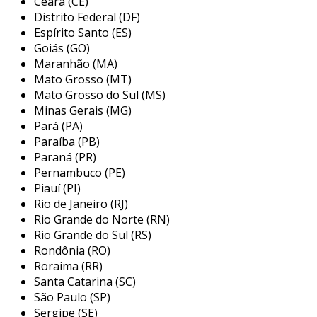
Ceará (CE)
adaptação de componentes, facilitando a
Distrito Federal (DF)
integração de tecnologia variada em máquinas
Espírito Santo (ES)
e equipamentos.
Goiás (GO)
Maranhão (MA)
além disso, esses acoplamentos podem
Mato Grosso (MT)
assumir diversas formas e tamanhos,
Mato Grosso do Sul (MS)
dependendo das exigências do sistema. podem
Minas Gerais (MG)
Pará (PA)
ser rígidos ou flexíveis e ser projetados
Paraíba (PB)
especificamente para lidar com vibrações e
Paraná (PR)
desalinhamentos.
Pernambuco (PE)
tipos de acoplamentos de diversos
Piauí (PI)
módulos
Rio de Janeiro (RJ)
Rio Grande do Norte (RN)
existem vários tipos de acoplamentos
Rio Grande do Sul (RS)
Rondônia (RO)
disponíveis no mercado. cada tipo oferece
Roraima (RR)
características específicas que atendem a
Santa Catarina (SC)
diferentes necessidades. entre os mais comuns,
São Paulo (SP)
destacam-se:
Sergipe (SE)