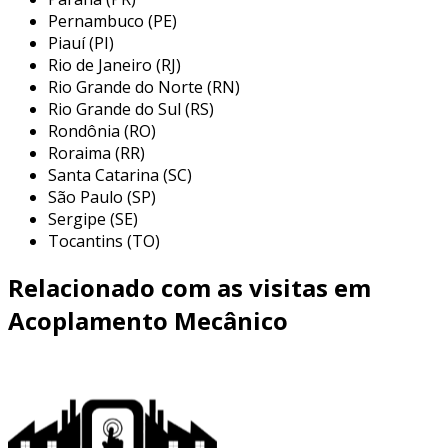
diversos setores industriais, refletindo sua
Pernambuco (PE)
Piauí (PI)
versatilidade e eficiência. seu escopo se estende
Rio de Janeiro (RJ)
desde pequenas máquinas até sistemas de
Rio Grande do Norte (RN)
grande porte, que exigem soluções precisas de
Rio Grande do Sul (RS)
conexão. entre as aplicações mais relevantes,
Rondônia (RO)
podemos destacar:
Roraima (RR)
Santa Catarina (SC)
indústria de automação:
utilizado em
São Paulo (SP)
sistemas de movimentação, como
Sergipe (SE)
transportadores e robôs, onde a precisão
Tocantins (TO)
e a sincronia são essenciais.
Relacionado com as visitas em
setor de mineração:
empregado em
britadores e transportadores de correia,
Acoplamento Mecânico
transmitindo torque de forma a suportar
condições severas e cargas pesadas.
máquinas de construção:
aplicado em
escavadeiras e tratores, permitindo a
conexão entre motores e sistemas