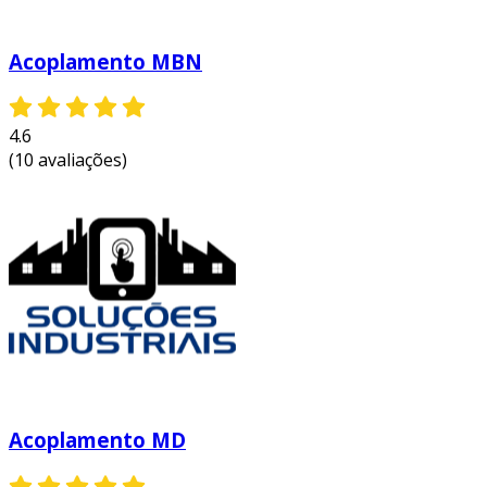
diferentes condições de trabalho,
proporcionando benefícios significativos, como:
Acoplamento MBN
absorção de desalinamentos:
o
acoplamento h é projetado para
acomodar pequenos desalinhamentos
4.6
entre os eixos, evitando desgastes e
(10 avaliações)
falhas que poderiam ocorrer em
acoplamentos rígidos.
redução de vibrações:
ele atua na
amortização de vibrações, protegendo
tanto o motor quanto os componentes
conectados, melhorando a durabilidade
dos sistemas.
facilidade de manutenção:
a instalação
e manutenção do acoplamento h são
simples, permitindo trocas rápidas e
Acoplamento MD
diminuindo o tempo de inatividade das
operações.