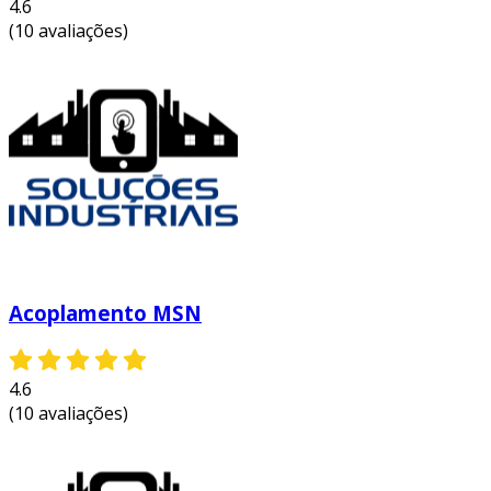
entre em contato e solicite um orçamento
4.6
personalizado!
(10 avaliações)
Acoplamento MSN
4.6
(10 avaliações)