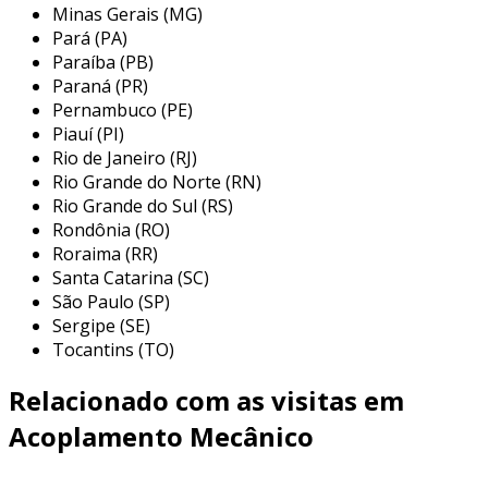
Minas Gerais (MG)
para sua popularidade entre os engenheiros e
Pará (PA)
técnicos que buscam soluções eficazes para
Paraíba (PB)
transmissão de movimento.
Paraná (PR)
Pernambuco (PE)
principais aplicações do
Piauí (PI)
acoplamento mb
Rio de Janeiro (RJ)
Rio Grande do Norte (RN)
o acoplamento mb é amplamente empregado
Rio Grande do Sul (RS)
em diversas indústrias e aplicações,
Rondônia (RO)
destacando-se pela sua versatilidade e
Roraima (RR)
eficiência na transmissão de potência. algumas
Santa Catarina (SC)
das aplicações mais comuns incluem:
São Paulo (SP)
Sergipe (SE)
máquinas industriais:
utilizado para
Tocantins (TO)
conectar motores e redutores de
velocidade, garantindo um funcionamento
Relacionado com as visitas em
suave e eficiente.
Acoplamento Mecânico
equipamentos de construção:
presente
em guindastes e escavadeiras, onde se