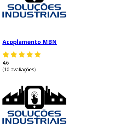
utilizar o acoplamento mb ofrece várias
vantagens que podem impactar positivamente
o desempenho e a durabilidade dos
equipamentos. entre os principais benefícios,
podemos destacar:
Acoplamento MBN
redução de vibrações:
o design
específico do acoplamento mb ajuda a
minimizar vibrações, o que protege os
4.6
componentes mecânicos de desgastes
(10 avaliações)
prematuros.
facilidade de instalação:
sua estrutura
permite uma instalação rápida e
descomplicada, reduzindo o tempo de
inatividade das máquinas durante a
manutenção.
alta resistência a cargas:
projetado
para suportar cargas elevadas e variações