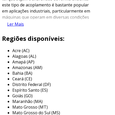
este tipo de acoplamento é bastante popular
em aplicações industriais, particularmente em
máquinas que operam em diversas condições
de carga e velocidade. a designação "mb" se
Ler Mais
refere ao estilo específico desse acoplamento,
que se destaca por sua capacidade de reduzir
Regiões disponíveis:
vibrações e descentramentos, elementos
essenciais para aumentar a vida útil dos
Acre (AC)
componentes envolvidos.
Alagoas (AL)
Amapá (AP)
os acoplamentos mb geralmente são
Amazonas (AM)
compostos por duas partes principais: os
Bahia (BA)
elementos de ligação e o corpo do
Ceará (CE)
acoplamento. o design compacto e robusto
Distrito Federal (DF)
permite que esse tipo de acoplamento seja
Espírito Santo (ES)
utilizado em uma ampla gama de máquinas,
Goiás (GO)
Maranhão (MA)
desde pequenas ferramentas elétricas até
Mato Grosso (MT)
grandes equipamentos industriais. a facilidade
Mato Grosso do Sul (MS)
de instalação e manutenção também contribui