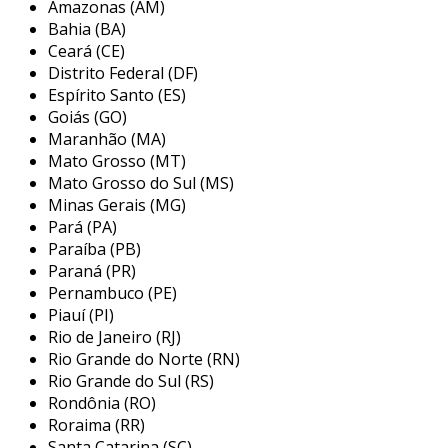
Amazonas (AM)
em componentes como mancais e motores,
Bahia (BA)
garantindo que a operação dos sistemas seja
Ceará (CE)
contínua e confiável. os acoplamentos gr são
Distrito Federal (DF)
projetados para suportar alta carga e
Espírito Santo (ES)
variabilidade de movimento, tornando-se uma
Goiás (GO)
Maranhão (MA)
solução robusta em máquinas e equipamentos
Mato Grosso (MT)
industriais.
Mato Grosso do Sul (MS)
principais aplicações do
Minas Gerais (MG)
acoplamento gr
Pará (PA)
Paraíba (PB)
o acoplamento gr apresenta uma versatilidade
Paraná (PR)
significativa e pode ser utilizado em várias
Pernambuco (PE)
Piauí (PI)
indústrias. suas propriedades de resistência e
Rio de Janeiro (RJ)
flexibilidade o tornam adequado para diversas
Rio Grande do Norte (RN)
aplicações. entre as principais seções onde ele
Rio Grande do Sul (RS)
pode ser integrado, destacam-se:
Rondônia (RO)
Roraima (RR)
indústria de máquinas:
utilizado em
Santa Catarina (SC)