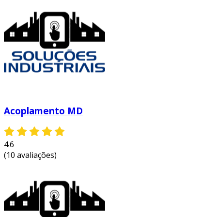
além disso, a instalação e manutenção dos
acoplamentos gr são bastante simplificadas, o
que pode reduzir custos operacionais a longo
prazo. outros benefícios incluem:
alta resistência:
projetado para suportar
condições severas, isso proporciona
durabilidade mesmo em operações
extremas.
eficiência energética:
a transmissão de
Acoplamento MD
torque é realizada de maneira eficiente,
resultando em menor consumo de
4.6
energia.
(10 avaliações)
redução de ruídos:
com um design que
minimiza vibrações, contribui para um
ambiente de trabalho mais silencioso e
confortável.
versatilidade no design:
podem ser