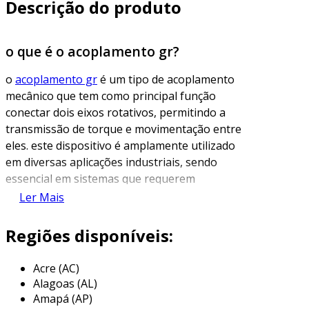
Descrição do produto
o que é o acoplamento gr?
o
acoplamento gr
é um tipo de acoplamento
mecânico que tem como principal função
conectar dois eixos rotativos, permitindo a
transmissão de torque e movimentação entre
eles. este dispositivo é amplamente utilizado
em diversas aplicações industriais, sendo
essencial em sistemas que requerem
alinhamento rígido e alta eficiência. o design do
Ler Mais
acoplamento gr
possibilita a compensação de
desalinhamentos angulares e axiais, o que
Regiões disponíveis:
contribui para a durabilidade e bom
funcionamento dos equipamentos.
Acre (AC)
Alagoas (AL)
a resolução desses desalinhamentos é
Amapá (AP)
importante para evitar desgastes prematuros