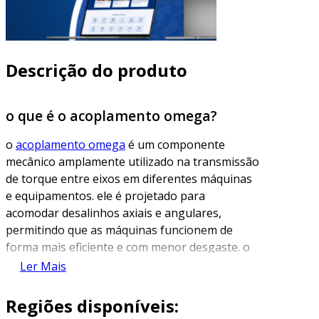
Descrição do produto
o que é o acoplamento omega?
o
acoplamento omega
é um componente
mecânico amplamente utilizado na transmissão
de torque entre eixos em diferentes máquinas
e equipamentos. ele é projetado para
acomodar desalinhos axiais e angulares,
permitindo que as máquinas funcionem de
forma mais eficiente e com menor desgaste. o
nome "omega" deriva da forma de letra grega
Ler Mais
que representa uma curva ou uma junção,
refletindo a estrutura única deste tipo de
Regiões disponíveis:
acoplamento.