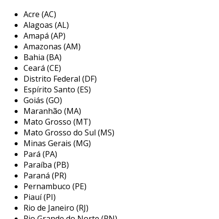
Acre (AC)
comumente fabricado em materiais como
Alagoas (AL)
alumínio e aço, o acoplamento omega é
Amapá (AP)
reconhecido por sua resistência e durabilidade.
Amazonas (AM)
seu design simplificado contribui para a
Bahia (BA)
redução de peso e facilita a instalação e
Ceará (CE)
manutenção. além disso, a habilidade de
Distrito Federal (DF)
absorver choques e vibrações torna este tipo
Espírito Santo (ES)
de acoplamento ideal para aplicações em áreas
Goiás (GO)
Maranhão (MA)
como automação industrial, equipamentos de
Mato Grosso (MT)
transporte e máquinas pesadas.
Mato Grosso do Sul (MS)
principais aplicações do
Minas Gerais (MG)
acoplamento omega
Pará (PA)
Paraíba (PB)
o acoplamento omega é versátil e pode ser
Paraná (PR)
utilizado em diversas indústrias e setores. sua
Pernambuco (PE)
Piauí (PI)
capacidade de lidar com desalinhos e sua
Rio de Janeiro (RJ)
resistência a altas cargas o tornam uma
Rio Grande do Norte (RN)