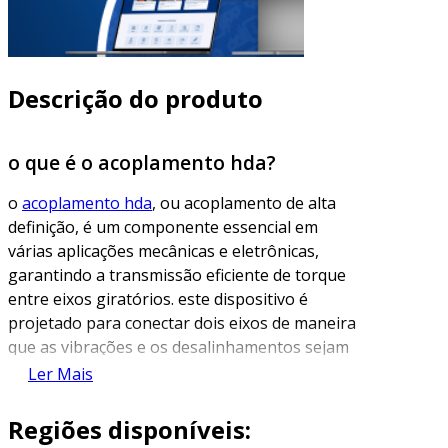
Descrição do produto
o que é o acoplamento hda?
o
acoplamento hda
, ou acoplamento de alta
definição, é um componente essencial em
várias aplicações mecânicas e eletrônicas,
garantindo a transmissão eficiente de torque
entre eixos giratórios. este dispositivo é
projetado para conectar dois eixos de maneira
que as vibrações e os desalinhamentos sejam
minimizados, aumentando a eficiência e a
Ler Mais
durabilidade do sistema como um todo.
Regiões disponíveis:
os acoplamentos hda são frequentemente