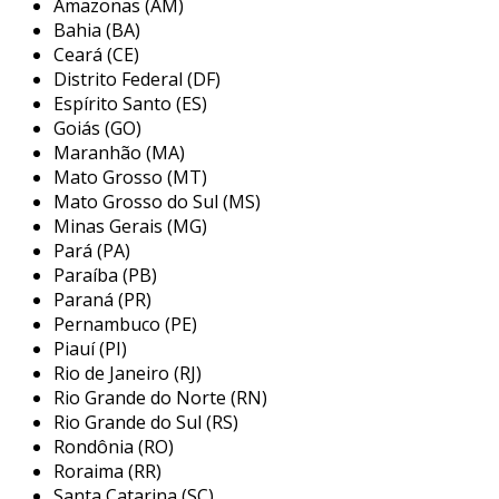
Amazonas (AM)
diferencia esse selo é sua construção em forma
Bahia (BA)
de fole, que confere flexibilidade e
Ceará (CE)
adaptabilidade ao sistema de vedação.
Distrito Federal (DF)
Espírito Santo (ES)
além disso, esse selo possui um design que
Goiás (GO)
permite um desempenho eficaz sob condições
Maranhão (MA)
de pressão e temperatura variadas. isso
Mato Grosso (MT)
garante que o equipamento permaneça
Mato Grosso do Sul (MS)
protegido contra vazamentos, aumentando sua
Minas Gerais (MG)
Pará (PA)
confiabilidade e eficiência.
Paraíba (PB)
características principais
Paraná (PR)
Pernambuco (PE)
os selos mecânicos tipo fole possuem diversas
Piauí (PI)
características que os tornam ideais para
Rio de Janeiro (RJ)
aplicações industriais. entre as principais,
Rio Grande do Norte (RN)
destacam-se:
Rio Grande do Sul (RS)
Rondônia (RO)
flexibilidade:
o design em fole
Roraima (RR)
proporciona flexibilidade, permitindo que
Santa Catarina (SC)