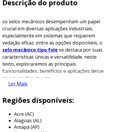
Descrição do produto
os selos mecânicos desempenham um papel
crucial em diversas aplicações industriais,
especialmente em sistemas que requerem
vedação eficaz. entre as opções disponíveis, o
selo mecânico tipo fole
se destaca por suas
características únicas e versatilidade. neste
texto, exploraremos as principais
funcionalidades, benefícios e aplicações desse
tipo específico de selo.
Ler Mais
o que é um selo mecânico tipo fole?
Regiões disponíveis:
o selo mecânico tipo fole é um dispositivo de
vedação utilizado em eixos rotativos. ele é
Acre (AC)
projetado para impedir a passagem de fluidos
Alagoas (AL)
entre a parte rotativa e a fixa de um
Amapá (AP)
equipamento. a principal característica que