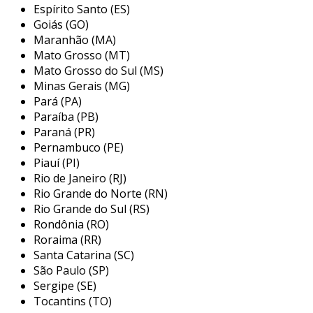
perfeitamente uma à outra durante a rotação
Espírito Santo (ES)
do eixo, criando uma vedação eficaz.
Goiás (GO)
Maranhão (MA)
principais aplicações do selo
Mato Grosso (MT)
mecânico simples
Mato Grosso do Sul (MS)
Minas Gerais (MG)
o selo mecânico simples é amplamente
Pará (PA)
utilizado em várias indústrias devido à sua
Paraíba (PB)
confiabilidade e baixo custo de manutenção.
Paraná (PR)
entre as principais aplicações, incluem-se:
Pernambuco (PE)
Piauí (PI)
bombas de água:
utilizado em sistemas
Rio de Janeiro (RJ)
de irrigação, saneamento e aquecimento,
Rio Grande do Norte (RN)
sua simplicidade garante uma vedação
Rio Grande do Sul (RS)
Rondônia (RO)
eficiente, prevenindo vazamentos
Roraima (RR)
indesejados.
Santa Catarina (SC)
compressores:
em sistemas de
São Paulo (SP)
refrigeração e ar condicionados, o selo
Sergipe (SE)
mecânico simples é fundamental para
Tocantins (TO)