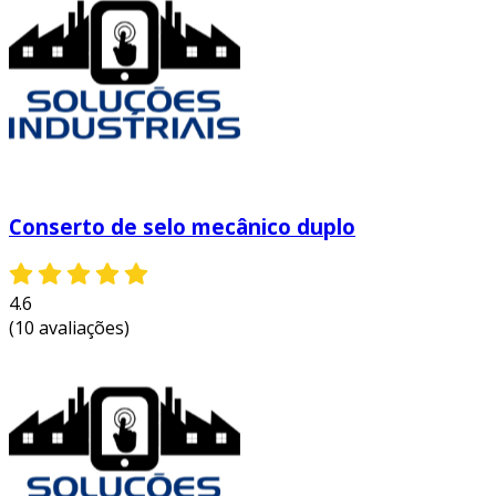
uma diminuição nas paradas não programadas,
aumentando a produtividade.
conheça mais sobre as vantagens do selo
mecânico simples:
menor custo de manutenção:
com
menos peças necessárias e uma estrutura
simplificada, o selo mecânico simples é
uma alternativa econômica.
Conserto de selo mecânico duplo
facilidade de substituição:
a
manutenção é simplificada, permitindo
4.6
que os operadores realizem a troca
(10 avaliações)
rapidamente, reduzindo o tempo de
inatividade.
eficiência na vedação:
proporciona um
fechamento adequado, prevenindo
vazamentos que podem prejudicar o
ambiente de trabalho.