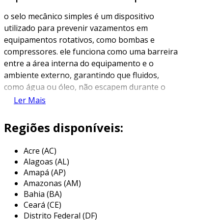
o selo mecânico simples é um dispositivo
utilizado para prevenir vazamentos em
equipamentos rotativos, como bombas e
compressores. ele funciona como uma barreira
entre a área interna do equipamento e o
ambiente externo, garantindo que fluidos,
como água ou óleo, não escapem durante o
processo de operação. o selo mecânico é
Ler Mais
projetado com materiais que suportam a
pressão, temperatura e a corrosividade dos
Regiões disponíveis:
líquidos manuseados.
Acre (AC)
existem diversos tipos de selos mecânicos, mas
Alagoas (AL)
o selo simples se destaca por sua estrutura
Amapá (AP)
básica e eficiência em aplicações que não
Amazonas (AM)
exigem alta resistência. ele normalmente é
Bahia (BA)
composto por duas superfícies de vedação:
Ceará (CE)
uma fixa e outra móvel, que se ajustam
Distrito Federal (DF)