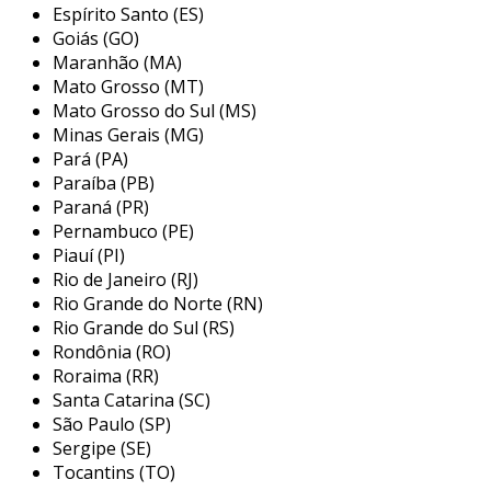
evitando derramamentos potencialmente
Espírito Santo (ES)
perigosos.
Goiás (GO)
Maranhão (MA)
principais aplicações do selo
Mato Grosso (MT)
mecânico duplo
Mato Grosso do Sul (MS)
Minas Gerais (MG)
a versatilidade do selo mecânico duplo o torna
Pará (PA)
ideal para uma vasta gama de aplicações
Paraíba (PB)
industriais, especialmente onde há risco de
Paraná (PR)
vazamentos que podem comprometer a
Pernambuco (PE)
Piauí (PI)
segurança ou o meio ambiente. entre as
Rio de Janeiro (RJ)
principais aplicações, destacam-se:
Rio Grande do Norte (RN)
indústria química:
utilizado em
Rio Grande do Sul (RS)
Rondônia (RO)
processos que manipulam substâncias
Roraima (RR)
perigosas, garantindo a contenção eficaz
Santa Catarina (SC)
de produtos químicos e prevenindo
São Paulo (SP)
contaminações.
Sergipe (SE)
indústria de petróleo e gás:
essencial
Tocantins (TO)