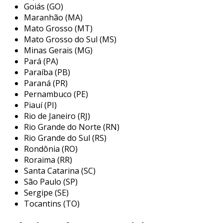
variedade de aplicações, desde pequenos
Goiás (GO)
Maranhão (MA)
motores até grandes sistemas industriais,
Mato Grosso (MT)
mostrando grande versatilidade.
Mato Grosso do Sul (MS)
principais aplicações do
Minas Gerais (MG)
acoplamento magnético rexnord
Pará (PA)
Paraíba (PB)
o acoplamento magnético rexnord é utilizado
Paraná (PR)
em diversas indústrias, devido à sua eficiência e
Pernambuco (PE)
Piauí (PI)
durabilidade. suas aplicações são variadas,
Rio de Janeiro (RJ)
refletindo a versatilidade deste componente. as
Rio Grande do Norte (RN)
principais aplicações incluem:
Rio Grande do Sul (RS)
Rondônia (RO)
indústria de mineração:
utilizado em
Roraima (RR)
transportadores e trituradores, onde a
Santa Catarina (SC)
proteção contra sobrecargas é crucial.
São Paulo (SP)
setor petroquímico:
em bombas e
Sergipe (SE)
compressores, o acoplamento magnético
Tocantins (TO)
garante operações seguras e eficientes.