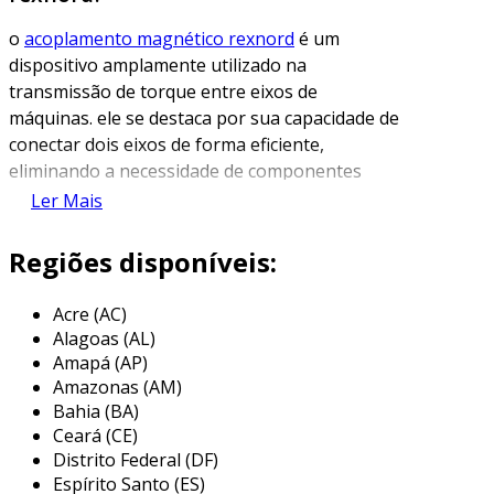
o
acoplamento magnético rexnord
é um
dispositivo amplamente utilizado na
transmissão de torque entre eixos de
máquinas. ele se destaca por sua capacidade de
conectar dois eixos de forma eficiente,
eliminando a necessidade de componentes
mecânicos, como engrenagens ou correntes.
Ler Mais
essa solução inovadora aproveita a força do
magnetismo para transmitir energia,
Regiões disponíveis:
oferecendo uma série de vantagens em
comparação aos acoplamentos tradicionais.
Acre (AC)
Alagoas (AL)
um dos principais benefícios do acoplamento
Amapá (AP)
magnético rexnord é a sua habilidade de
Amazonas (AM)
permitir um desalinhamento entre os eixos, o
Bahia (BA)
que reduz o desgaste dos componentes e
Ceará (CE)
aumenta a vida útil do sistema. além disso, esse
Distrito Federal (DF)
tipo de acoplamento pode ser utilizado em uma
Espírito Santo (ES)