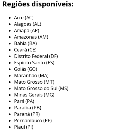
enrolamentos (primário), ela cria um campo
Regiões disponíveis:
magnético. esse campo, por sua vez, induz uma
tensão no enrolamento adjacente (secundário),
Acre (AC)
permitindo assim a transferência de energia.
Alagoas (AL)
Amapá (AP)
a eficiência desse acoplamento depende de
Amazonas (AM)
vários fatores, como a proximidade física dos
Bahia (BA)
enrolamentos, a geometria do núcleo
Ceará (CE)
magnético e o material utilizado na construção
Distrito Federal (DF)
do núcleo. um núcleo de ferro ou aço é
Espírito Santo (ES)
comumente empregado para concentrar o
Goiás (GO)
Maranhão (MA)
fluxo magnético, maximizando, assim, a
Mato Grosso (MT)
transferência de energia elétrica e minimizando
Mato Grosso do Sul (MS)
as perdas por dispersão do campo.
Minas Gerais (MG)
principais aplicações do
Pará (PA)
acoplamento magnético em
Paraíba (PB)
Paraná (PR)
transformadores
Pernambuco (PE)
Piauí (PI)
o acoplamento magnético é crucial para a