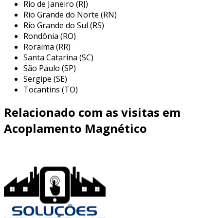
Rio de Janeiro (RJ)
operação de transformadores, que são
Rio Grande do Norte (RN)
amplamente utilizados em diversas aplicações
Rio Grande do Sul (RS)
industriais e comerciais. entre as aplicações
Rondônia (RO)
mais comuns, destacam-se:
Roraima (RR)
Santa Catarina (SC)
distribuição de energia elétrica:
São Paulo (SP)
transformadores são utilizados para
Sergipe (SE)
alterar os níveis de tensão em sistemas de
Tocantins (TO)
transmissão e distribuição de eletricidade,
permitindo a entrega de energia em níveis
Relacionado com as visitas em
adequados para residências e indústrias.
Acoplamento Magnético
alimentação de equipamentos
eletrônicos:
em fontes de alimentação,
transformadores são empregados para
converter a tensão da rede elétrica em
níveis apropriados para alimentar
dispositivos eletrônicos.
isolamento elétrico:
transformadores