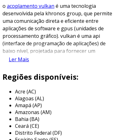
o
acoplamento vulkan
é uma tecnologia
desenvolvida pela khronos group, que permite
uma comunicação direta e eficiente entre
aplicações de software e gpus (unidades de
processamento gráfico). vulkan é uma api
(interface de programação de aplicações) de
baixo nível, projetada para fornecer um
controle maior sobre o hardware gráfico, em
Ler Mais
comparação com suas predecessoras, como
opengl.
Regiões disponíveis:
com um enfoque em desempenho e eficiência, o
Acre (AC)
acoplamento vulkan permite que
Alagoas (AL)
desenvolvedores tirem proveito máximo de
Amapá (AP)
múltiplos núcleos de processamento e recursos
Amazonas (AM)
avançados das gpus modernas. essa tecnologia
Bahia (BA)
se destaca em aplicações que exigem
Ceará (CE)
desempenho gráfico intensivo, como jogos,
Distrito Federal (DF)
simulações e software de modelagem em 3d.
Espírito Santo (ES)