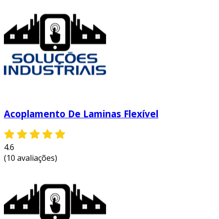
acoplamento vulkan
o acoplamento vulkan oferece uma série de
vantagens que o destacam em relação a outras
apis gráficas disponíveis no mercado. as
principais vantagens incluem:
controle aprimorado sobre hardware:
os desenvolvedores têm acesso a um
controle mais profundo sobre a gpu,
Acoplamento De Laminas Flexível
permitindo otimizações específicas para
workloads exigentes.
desempenho superior em múltiplos
4.6
núcleos:
vulkan é projetado para
(10 avaliações)
aproveitar ao máximo as arquiteturas de
múltiplos núcleos das cpus modernas,
melhorando significativamente o
desempenho.