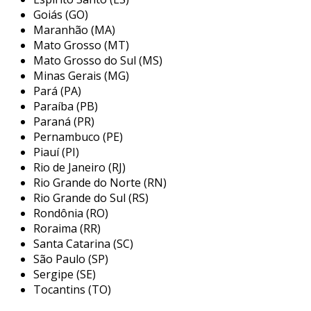
Goiás (GO)
principais aplicações do
Maranhão (MA)
acoplamento vulkan
Mato Grosso (MT)
Mato Grosso do Sul (MS)
o acoplamento vulkan tem várias aplicações em
Minas Gerais (MG)
diferentes áreas que dependem de
Pará (PA)
desempenho gráfico de alta qualidade. entre as
Paraíba (PB)
principais aplicações, podemos citar:
Paraná (PR)
Pernambuco (PE)
desenvolvimento de jogos:
vulkan é
Piauí (PI)
amplamente utilizado em grandes
Rio de Janeiro (RJ)
estúdios de desenvolvimento de jogos
Rio Grande do Norte (RN)
para criar experiências visuais imersivas e
Rio Grande do Sul (RS)
Rondônia (RO)
responsivas.
Roraima (RR)
simulações científicas:
a tecnologia é
Santa Catarina (SC)
aplicada em simulações que requerem
São Paulo (SP)
cálculos complexos e visualizações em
Sergipe (SE)
tempo real, como em estudos
Tocantins (TO)
meteorológicos e simulações físicas.