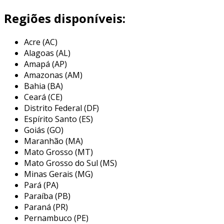
essenciais para o desempenho do
equipamento. os acoplamentos flexíveis são
Regiões disponíveis:
projetados para compensar desalinhamentos
angulares, radiais e axiais, assegurando uma
Acre (AC)
operação suave e eficaz.
Alagoas (AL)
Amapá (AP)
comumente fabricados em materiais como
Amazonas (AM)
alumínio, aço inoxidável e plásticos de
Bahia (BA)
engenharia, esses acoplamentos são
Ceará (CE)
selecionados conforme a aplicação específica
Distrito Federal (DF)
em que serão utilizados. eles também são
Espírito Santo (ES)
fundamentais para proteger os equipamentos
Goiás (GO)
Maranhão (MA)
contra danos que podem ser causados por
Mato Grosso (MT)
vibrações excessivas ou choques mecânicos.
Mato Grosso do Sul (MS)
principais aplicações do
Minas Gerais (MG)
acoplamento flexível para encoder
Pará (PA)
Paraíba (PB)
os acoplamentos flexíveis para encoder são
Paraná (PR)
amplamente utilizados em diversos setores da
Pernambuco (PE)