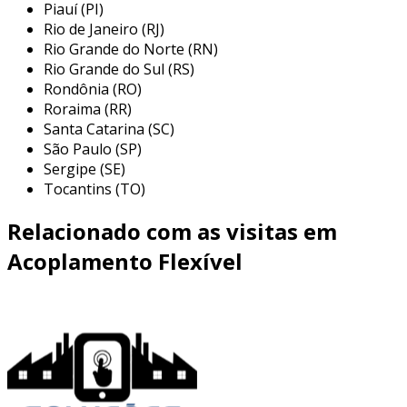
Piauí (PI)
indústria, sendo esenciales em sistemas que
Rio de Janeiro (RJ)
requerem alta precisão e confiabilidade. entre
Rio Grande do Norte (RN)
as principais aplicações, destacam-se:
Rio Grande do Sul (RS)
Rondônia (RO)
indústria automotiva:
utilizados em
Roraima (RR)
robôs e máquinas automatizadas para
Santa Catarina (SC)
garantir a precisão na medição de posição
São Paulo (SP)
e velocidade dos eixos.
Sergipe (SE)
maquinário pesado:
empregados em
Tocantins (TO)
equipamentos como prensas e
Relacionado com as visitas em
fresadoras, onde a precisão nos
movimentos é imprescindível.
Acoplamento Flexível
máquinas de embalagem:
essenciais
para assegurar que os produtos sejam
posicionados corretamente durante as
etapas de embalagem e rotulagem.
instrumentação e controle:
usados em
sistemas de medição e controle, onde a