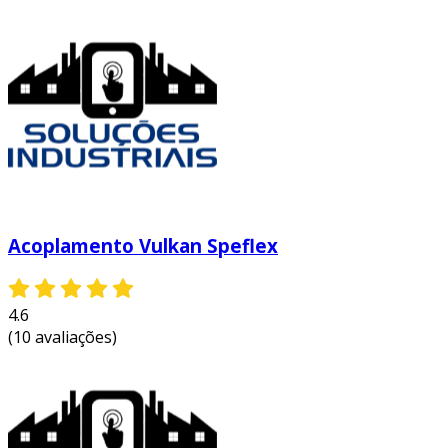
a instalação de um acoplamento flexível deve
ser feita com atenção. siga as orientações do
fabricante para garantir que o alinhamento
esteja correto. além disso, recomenda-se
verificar periodicamente as condições do
acoplamento, observando o desgaste ou
possíveis danos. a manutenção preventiva
ajuda a prolongar a vida útil do componente.
conclusão
Acoplamento Vulkan Speflex
em suma, o acoplamento flexível é um
componente vital para a operação eficiente de
motores de passo. com suas características
4.6
únicas e benefícios significativos, ele se destaca
(10 avaliações)
em diversas aplicações industriais. para
maximizar a eficácia do seu sistema, é essencial
escolher o acoplamento adequado e realizar
manutenções regulares. dessa forma, você
garantirá um desempenho confiável e