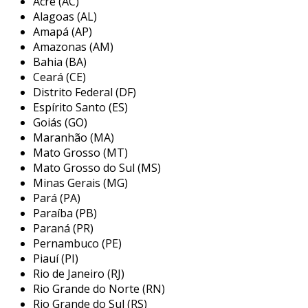
Acre (AC)
conecta dois eixos, permitindo que eles
Alagoas (AL)
rotacionem em conjunto. ele é projetado para
Amapá (AP)
acomodar desalinhamentos e vibrações,
Amazonas (AM)
oferecendo uma operação suave. esse tipo de
Bahia (BA)
acoplamento é muito utilizado com motores de
Ceará (CE)
passo devido à sua capacidade de suportar
Distrito Federal (DF)
pequenas variações geométricas entre os eixos
Espírito Santo (ES)
conectados.
Goiás (GO)
Maranhão (MA)
características do acoplamento
Mato Grosso (MT)
flexível
Mato Grosso do Sul (MS)
Minas Gerais (MG)
os acoplamentos flexíveis possuem diversas
Pará (PA)
características que os tornam ideais para
Paraíba (PB)
motores de passo. entre as principais,
Paraná (PR)
destacam-se:
Pernambuco (PE)
Piauí (PI)
absorção de vibrações
: minimiza as
Rio de Janeiro (RJ)
oscilações e reduz o desgaste de
Rio Grande do Norte (RN)
componentes.
Rio Grande do Sul (RS)