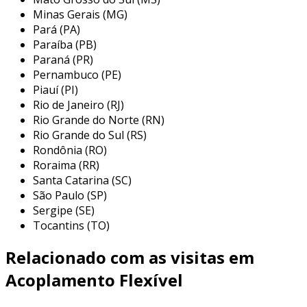
principais aplicações do
Minas Gerais (MG)
acoplamento flexível 3d
Pará (PA)
Paraíba (PB)
os acoplamentos flexíveis 3d são versáteis e
Paraná (PR)
possuem uma ampla gama de aplicações em
Pernambuco (PE)
Piauí (PI)
diferentes setores industriais. sua capacidade
Rio de Janeiro (RJ)
de lidar com variações em desalinhamentos e
Rio Grande do Norte (RN)
vibrações os torna indispensáveis em muitos
Rio Grande do Sul (RS)
tipos de maquinaria. entre as principais
Rondônia (RO)
aplicações, podemos destacar:
Roraima (RR)
Santa Catarina (SC)
indústria de manufatura:
essencial em
São Paulo (SP)
máquinas operatrizes, os acoplamentos
Sergipe (SE)
flexíveis mantêm a precisão do
Tocantins (TO)
movimento, mesmo quando há variações
nas condições de funcionamento.
Relacionado com as visitas em
sistemas de transporte:
utilizados em
Acoplamento Flexível
esteiras e transportadores, garantem que
os motores estejam adequados para