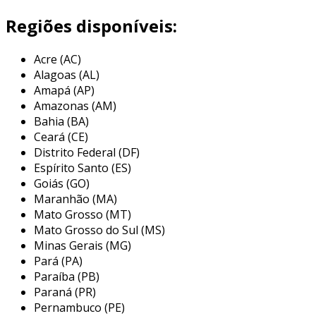
força. o alumínio, sendo um material com
propriedades favoráveis, contribui para a
Regiões disponíveis:
eficácia desse tipo de acoplamento em
diferentes aplicações industriais.
Acre (AC)
Alagoas (AL)
uma característica importante dos
Amapá (AP)
acoplamentos flexíveis em alumínio é a sua
Amazonas (AM)
capacidade de absorver desajustes de
Bahia (BA)
alinhamento entre os eixos. isso é possível
Ceará (CE)
graças à sua construção que permite a flexão,
Distrito Federal (DF)
minimizando o desgaste nos componentes
Espírito Santo (ES)
conectados. com isso, o acoplamento ajuda a
Goiás (GO)
Maranhão (MA)
prolongar a vida útil dos equipamentos,
Mato Grosso (MT)
proporcionando uma operação mais suave e
Mato Grosso do Sul (MS)
eficiente.
Minas Gerais (MG)
principais aplicações do
Pará (PA)
acoplamento flexível em alumínio
Paraíba (PB)
Paraná (PR)
os acoplamentos flexíveis em alumínio são
Pernambuco (PE)