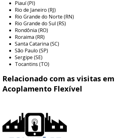
Piauí (PI)
amplamente utilizados em diversas aplicações
Rio de Janeiro (RJ)
industriais, principalmente em sistemas que
Rio Grande do Norte (RN)
exigem uma conexão leve e resistente. algumas
Rio Grande do Sul (RS)
das principais áreas de uso incluem:
Rondônia (RO)
Roraima (RR)
máquinas agrícolas:
são usados para
Santa Catarina (SC)
conectar motores a outros componentes,
São Paulo (SP)
como bombas e redutores, permitindo
Sergipe (SE)
flexibilidade e bom funcionamento em
Tocantins (TO)
ambientes hostis.
Relacionado com as visitas em
máquinas-ferramenta:
empregados em
tornos e fresadoras, estes acoplamentos
Acoplamento Flexível
garantem precisão e eficiência na
transferência de potência, minimizando
vibrações indesejadas.
sistemas de transporte:
utilizados em
correias transportadoras e sistemas de
movimentação, onde a leveza do alumínio