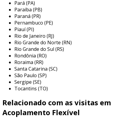
acoplamento flexível 5mm x 8mm
Pará (PA)
Paraíba (PB)
o acoplamento flexível 5mm x 8mm é
Paraná (PR)
amplamente utilizado em diversas indústrias
Pernambuco (PE)
Piauí (PI)
devido à sua versatilidade e confiabilidade.
Rio de Janeiro (RJ)
entre as principais aplicações, podemos
Rio Grande do Norte (RN)
destacar:
Rio Grande do Sul (RS)
Rondônia (RO)
robótica:
utilizado em motores e
Roraima (RR)
atuadores, onde a precisão e a
Santa Catarina (SC)
compensação de desalinhamentos são
São Paulo (SP)
cruciais para o desempenho dos sistemas
Sergipe (SE)
robóticos.
Tocantins (TO)
máquinas de impressão:
empregado em
Relacionado com as visitas em
sistemas de transmissão de torque nas
impressoras, garantindo um movimento
Acoplamento Flexível
suave e eficiente.
equipamentos industriais:
comum em
motores elétricos e redutores, onde a