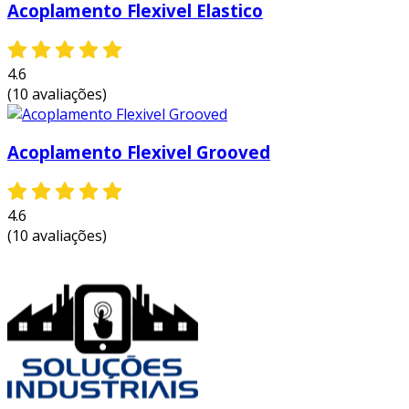
perfeitamente alinhados funcionem em
Acoplamento Flexivel Elastico
harmonia, garantindo operações suaves.
redução de vibrações:
absorve e diminui
4.6
as vibrações e impactos, protegendo os
(10 avaliações)
componentes do sistema.
fácil instalação:
proporciona uma
instalação rápida e prática, aumentando a
Acoplamento Flexivel Grooved
eficiência geral do processo.
durabilidade:
feito de materiais
4.6
resistentes, que garantem uma longa vida
(10 avaliações)
útil mesmo em condições adversas.
em suma, o acoplamento flexível 5mm x 8mm
começa a se tornar um produto essencial nos
sistemas mecânicos modernos, onde a
eficiência e a durabilidade são exigências
constantes. considere implementar essa
solução em seus projetos para obter o máximo