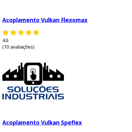
de desempenho e confiabilidade.
entre em contato e solicite um orçamento
personalizado!
Acoplamento Vulkan Flexomax
4.6
(10 avaliações)
Acoplamento Vulkan Speflex