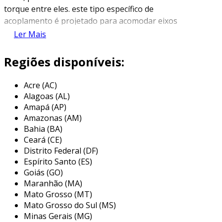
torque entre eles. este tipo específico de
acoplamento é projetado para acomodar eixos
com diâmetros de 5mm e 8mm,
Ler Mais
respectivamente, possibilitando uma
combinação de flexibilidade e rigidez que é
Regiões disponíveis:
crucial em diversas aplicações mecânicas.
Acre (AC)
os acoplamentos flexíveis são geralmente
Alagoas (AL)
utilizados para compensar desalinhamentos
Amapá (AP)
axiais e radiais entre eixos, o que é
Amazonas (AM)
fundamental para reduzir o desgaste em
Bahia (BA)
componentes associados e melhorar a
Ceará (CE)
eficiência do sistema. comumente fabricados
Distrito Federal (DF)
em materiais como nylon, alumínio ou aço,
Espírito Santo (ES)
esses acoplamentos oferecem uma variedade
Goiás (GO)
Maranhão (MA)
de características que os tornam ideais para
Mato Grosso (MT)
situações que exigem flexibilidade e resistência.
Mato Grosso do Sul (MS)
principais aplicações do
Minas Gerais (MG)