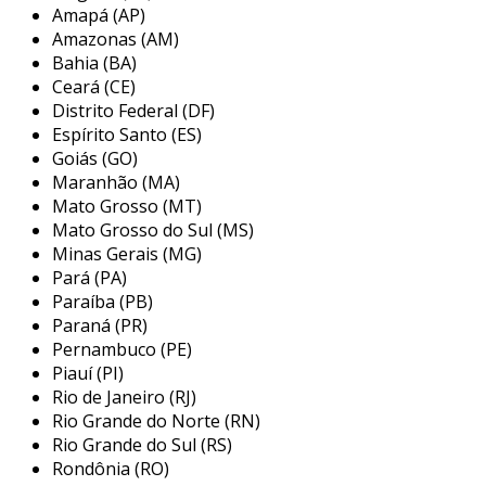
Amapá (AP)
construção e sistemas de energia. a garra é
Amazonas (AM)
composta por um corpo que se fixa ao terminal
Bahia (BA)
da bateria e um cabo que conecta à fonte de
Ceará (CE)
energia.
Distrito Federal (DF)
Espírito Santo (ES)
principais tipos de garras para
Goiás (GO)
bateria
Maranhão (MA)
Mato Grosso (MT)
existem diferentes tipos de garras para bateria,
Mato Grosso do Sul (MS)
cada uma adaptada a necessidades específicas.
Minas Gerais (MG)
os principais tipos incluem:
Pará (PA)
Paraíba (PB)
garras de cobre
: oferecem excelente
Paraná (PR)
condução elétrica e resistência à corrosão.
Pernambuco (PE)
são ideais para aplicações que exigem alta
Piauí (PI)
eficiência.
Rio de Janeiro (RJ)
Rio Grande do Norte (RN)
garras de alumínio
: são mais leves e
Rio Grande do Sul (RS)
geralmente mais econômicas, porém,
Rondônia (RO)
podem apresentar menos condução