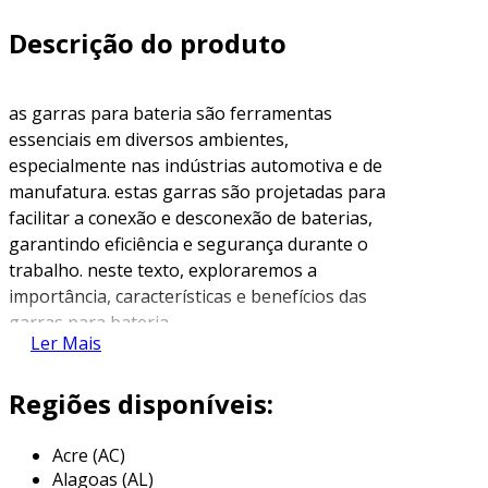
Descrição do produto
as garras para bateria são ferramentas
essenciais em diversos ambientes,
especialmente nas indústrias automotiva e de
manufatura. estas garras são projetadas para
facilitar a conexão e desconexão de baterias,
garantindo eficiência e segurança durante o
trabalho. neste texto, exploraremos a
importância, características e benefícios das
garras para bateria.
Ler Mais
o que É uma garra para bateria?
Regiões disponíveis:
uma
garra para bateria
é uma peça metálica
que permite a conexão dos cabos elétricos a
Acre (AC)
uma bateria. elas são frequentemente
Alagoas (AL)
utilizadas em veículos, equipamentos de