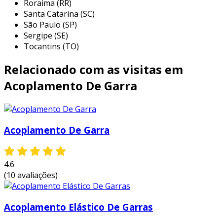
Roraima (RR)
elétrica do que as de cobre.
Santa Catarina (SC)
garras isoladas
: possuem um
São Paulo (SP)
Sergipe (SE)
revestimento que impede a condução de
Tocantins (TO)
eletricidade em pontos indesejados,
aumentando a segurança durante a
Relacionado com as visitas em
operação.
Acoplamento De Garra
benefícios das garras para bateria
o uso de garras para bateria traz diversos
benefícios, que incluem:
Acoplamento De Garra
segurança
: o uso correto de garras
garante conexões seguras, reduzindo
4.6
riscos de curtos-circuitos.
(10 avaliações)
facilidade de uso
: com o design
adequado, permitem uma operação
rápida e eficiente, economizando tempo
Acoplamento Elástico De Garras
em processos industriais.