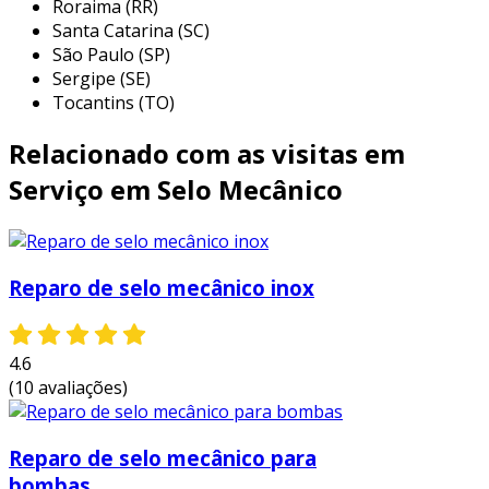
Roraima (RR)
indústria petroquímica:
as bombas são
Santa Catarina (SC)
frequentemente utilizadas para transferir
São Paulo (SP)
produtos químicos e combustíveis, onde
Sergipe (SE)
vazamentos podem causar riscos
Tocantins (TO)
ambientais severos.
Relacionado com as visitas em
tratamento de Água:
em sistemas de
tratamento, os selos mecânicos ajudam a
Serviço em Selo Mecânico
prevenir a contaminação de água potável,
mantendo a eficácia dos processos.
setor farmacêutico:
a precisão no
Reparo de selo mecânico inox
transporte de líquidos é crucial, e o selo
mecânico garante a estanquidade
necessária para a segurança dos
4.6
produtos.
(10 avaliações)
indústria alimentícia:
para garantir a
segurança alimentar, as bombas devem
operar sem vazamentos, e o reparo
Reparo de selo mecânico para
adecuado dos selos mecânicos é vital.
bombas