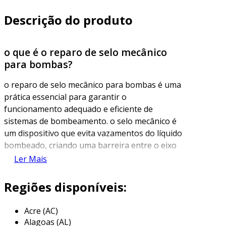
Descrição do produto
o que é o reparo de selo mecânico
para bombas?
o reparo de selo mecânico para bombas é uma
prática essencial para garantir o
funcionamento adequado e eficiente de
sistemas de bombeamento. o selo mecânico é
um dispositivo que evita vazamentos do líquido
bombeado, criando uma barreira entre o eixo
da bomba e a parte externa. com o tempo, esse
Ler Mais
componente pode sofrer desgaste,
comprometendo a performance da bomba e
Regiões disponíveis:
podendo levar a falhas operacionais.
Acre (AC)
o reparo do selo mecânico envolve a
Alagoas (AL)
substituição de peças danificadas ou o conserto