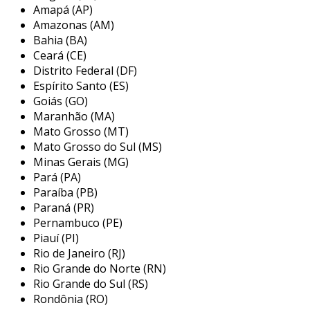
Amapá (AP)
de componentes para restaurar sua
Amazonas (AM)
funcionalidade. em muitos casos, a realização
Bahia (BA)
preventiva desse reparo pode evitar problemas
Ceará (CE)
maiores, como vazamentos e danos ao
Distrito Federal (DF)
equipamento, resultando em economia
Espírito Santo (ES)
significativa para as operações industriais.
Goiás (GO)
Maranhão (MA)
principais aplicações do reparo de
Mato Grosso (MT)
selo mecânico para bombas
Mato Grosso do Sul (MS)
Minas Gerais (MG)
o reparo de selo mecânico é amplamente
Pará (PA)
utilizado em várias indústrias onde o
Paraíba (PB)
transporte de fluidos é necessário, incluindo
Paraná (PR)
petróleo, químico, farmacêutico, e saneamento.
Pernambuco (PE)
Piauí (PI)
as bombas, que desempenham um papel
Rio de Janeiro (RJ)
crucial em processos industriais, necessitam de
Rio Grande do Norte (RN)
selos mecânicos para garantir a integridade do
Rio Grande do Sul (RS)
sistema. as principais aplicações incluem:
Rondônia (RO)