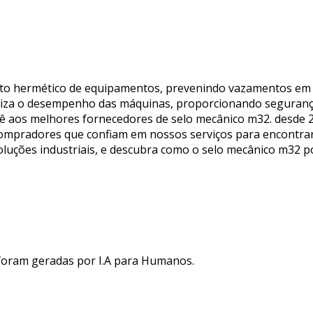
nto hermético de equipamentos, prevenindo vazamentos em s
timiza o desempenho das máquinas, proporcionando segurança
você aos melhores fornecedores de selo mecânico m32. desde
e compradores que confiam em nossos serviços para encontra
oluções industriais, e descubra como o selo mecânico m32 po
 foram geradas por I.A para Humanos.