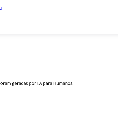
u
 foram geradas por I.A para Humanos.