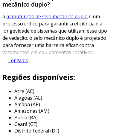
mecânico duplo?
a
manutenção de selo mecânico duplo
é um
processo crítico para garantir a eficiência e a
longevidade de sistemas que utilizam esse tipo
de vedação. o selo mecânico duplo é projetado
para fornecer uma barreira eficaz contra
vazamentos em equipamentos rotativos,
especialmente em bombas e compressores,
Ler Mais
onde a alta pressão e a presença de líquidos
corrosivos são comuns. essa tecnologia
Regiões disponíveis:
minimiza a contaminação, a perda de produto e
protege o meio ambiente.
Acre (AC)
Alagoas (AL)
o funcionamento do selo mecânico duplo é
Amapá (AP)
baseado na utilização de duas faces de vedação,
Amazonas (AM)
que são mantidas em contato por uma força
Bahia (BA)
gerada por molas ou pressão. entre os dois
Ceará (CE)
selos, geralmente existe um espaço chamado
Distrito Federal (DF)