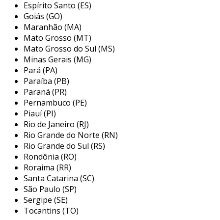
de câmara de separação, que pode ser
Espírito Santo (ES)
preenchido com um líquido apropriado para
Goiás (GO)
Maranhão (MA)
garantir que as faces de vedação estejam
Mato Grosso (MT)
lubrificadas e refrigeradas adequadamente. a
Mato Grosso do Sul (MS)
manutenção regular desse sistema é essencial
Minas Gerais (MG)
para evitar falhas que podem resultar em
Pará (PA)
paradas não planejadas e custos operacionais
Paraíba (PB)
elevados.
Paraná (PR)
Pernambuco (PE)
principais desafios na manutenção
Piauí (PI)
de selo mecânico duplo
Rio de Janeiro (RJ)
Rio Grande do Norte (RN)
a manutenção de selo mecânico duplo envolve
Rio Grande do Sul (RS)
diversos desafios, sendo fundamental estar
Rondônia (RO)
ciente deles para assegurar o funcionamento
Roraima (RR)
adequado do sistema. dentre os principais
Santa Catarina (SC)
desafios, podemos destacar:
São Paulo (SP)
Sergipe (SE)
desgaste das faces de vedação:
com o
Tocantins (TO)
tempo e o uso contínuo, as superfícies de