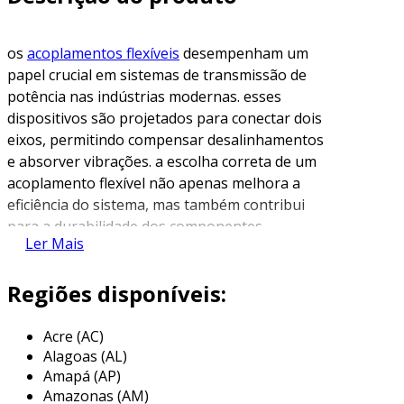
os
acoplamentos flexíveis
desempenham um
papel crucial em sistemas de transmissão de
potência nas indústrias modernas. esses
dispositivos são projetados para conectar dois
eixos, permitindo compensar desalinhamentos
e absorver vibrações. a escolha correta de um
acoplamento flexível não apenas melhora a
eficiência do sistema, mas também contribui
para a durabilidade dos componentes
Ler Mais
envolvidos.
o que são acoplamentos flexíveis?
Regiões disponíveis:
os acoplamentos flexíveis são elementos
Acre (AC)
mecânicos que conectam dois eixos rotativos.
Alagoas (AL)
eles podem acomodar os desalinhamentos que
Amapá (AP)
ocorrem devido a variações de temperatura,
Amazonas (AM)