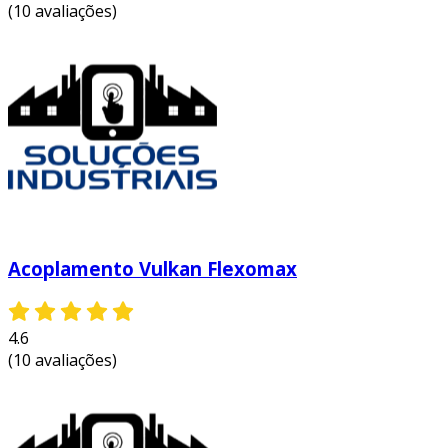
(10 avaliações)
movimento contínuo é crucial.
essas aplicações demonstram a importância
dos acoplamentos em garantir o bom
funcionamento e a eficiência dos processos
industriais.
manutenção de acoplamentos
flexíveis
a manutenção adequada dos acoplamentos
flexíveis é fundamental para garantir sua
Acoplamento Vulkan Flexomax
longevidade. abaixo estão algumas dicas para
manter o desempenho ideal:
4.6
inspecionar periodicamente
: verifique
(10 avaliações)
sinais de desgaste ou dano.
lubrificação
: manter a lubrificação
adequada, quando necessário, previne