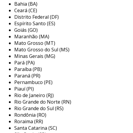
montagem incorreta ou desgaste. sua
Bahia (BA)
flexibilidade permite que as forças sejam
Ceará (CE)
transmitidas de maneira eficaz, minimizando o
Distrito Federal (DF)
risco de falhas.
Espírito Santo (ES)
Goiás (GO)
benefícios dos acoplamentos
Maranhão (MA)
flexíveis
Mato Grosso (MT)
Mato Grosso do Sul (MS)
entre os principais benefícios dos
Minas Gerais (MG)
acoplamentos flexíveis, destacam-se:
Pará (PA)
Paraíba (PB)
redução de vibrações
: eles ajudam a
Paraná (PR)
absorver vibrações durante o
Pernambuco (PE)
funcionamento, reduzindo o impacto em
Piauí (PI)
outras partes do sistema.
Rio de Janeiro (RJ)
Rio Grande do Norte (RN)
compensação de desalinhamentos
:
Rio Grande do Sul (RS)
capazes de compensar pequenos
Rondônia (RO)
desalinhamentos, prolongam a vida útil
Roraima (RR)
dos componentes.
Santa Catarina (SC)