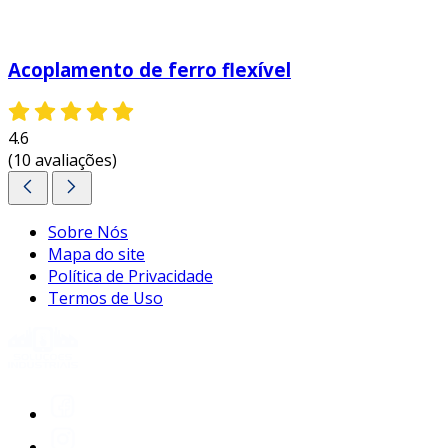
flexível, é importante considerar as
características específicas de cada tipo e suas
aplicações no setor. com a escolha certa e uma
Acoplamento de ferro flexível
manutenção adequada, é possível garantir um
desempenho superior e um aumento na
produtividade industrial.
4.6
(10 avaliações)
Sobre Nós
Mapa do site
Política de Privacidade
Termos de Uso