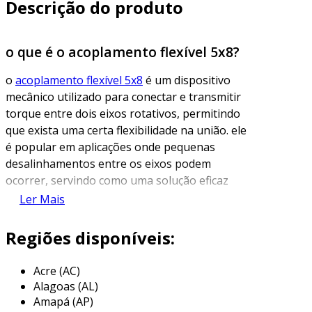
Descrição do produto
o que é o acoplamento flexível 5x8?
o
acoplamento flexível 5x8
é um dispositivo
mecânico utilizado para conectar e transmitir
torque entre dois eixos rotativos, permitindo
que exista uma certa flexibilidade na união. ele
é popular em aplicações onde pequenas
desalinhamentos entre os eixos podem
ocorrer, servindo como uma solução eficaz
para absorver vibrações e choques que possam
Ler Mais
ocorrer durante a operação de máquinas e
equipamentos.
Regiões disponíveis:
esse tipo de acoplamento é composto por um
Acre (AC)
par de flanges que são interligadas por um
Alagoas (AL)
material flexível, geralmente borracha ou
Amapá (AP)
poliuretano. a designação "5x8" refere-se às