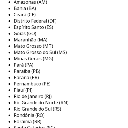
Amazonas (AM)
dimensões do acoplamento, onde o primeiro
Bahia (BA)
número (5) representa o diâmetro do furo em
Ceará (CE)
milímetros e o segundo número (8) refere-se à
Distrito Federal (DF)
largura do corpo do acoplamento em
Espírito Santo (ES)
milímetros. essas especificações garantem que
Goiás (GO)
Maranhão (MA)
o acoplamento se encaixe adequadamente a
Mato Grosso (MT)
determinados eixos e aplicações específicas.
Mato Grosso do Sul (MS)
principais aplicações do
Minas Gerais (MG)
acoplamento flexível 5x8
Pará (PA)
Paraíba (PB)
o acoplamento flexível 5x8 é amplamente
Paraná (PR)
utilizado em diversas indústrias devido à sua
Pernambuco (PE)
Piauí (PI)
versatilidade e capacidade de lidar com
Rio de Janeiro (RJ)
desalinhamentos. suas aplicações incluem, mas
Rio Grande do Norte (RN)
não se limitam a:
Rio Grande do Sul (RS)
Rondônia (RO)
máquinas industriais:
utilizado em
Roraima (RR)
sistemas de transmissão de potência,
Santa Catarina (SC)