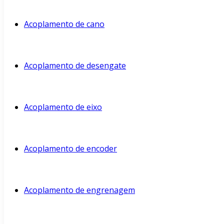
Acoplamento de cano
Acoplamento de desengate
Acoplamento de eixo
Acoplamento de encoder
Acoplamento de engrenagem