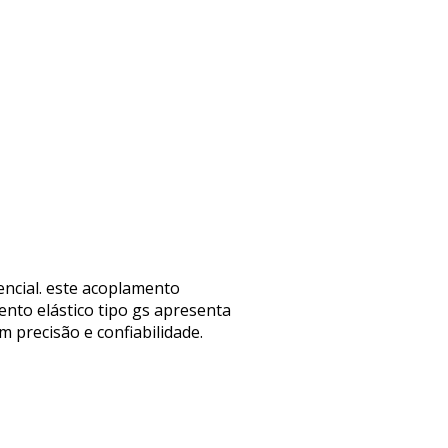
encial. este acoplamento
nto elástico tipo gs apresenta
 precisão e confiabilidade.