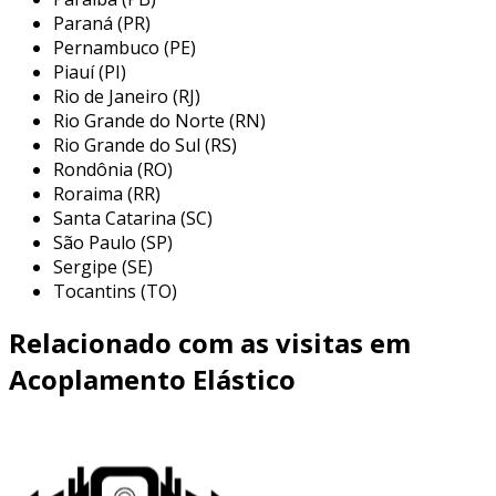
absorver choques é especialmente valorizada
Paraná (PR)
em setores onde a continuidade do
Pernambuco (PE)
Piauí (PI)
funcionamento é crítica. as principais aplicações
Rio de Janeiro (RJ)
incluem:
Rio Grande do Norte (RN)
máquinas de construção:
usadas em
Rio Grande do Sul (RS)
Rondônia (RO)
equipamentos pesados, onde a
Roraima (RR)
resistência ao desgaste e a capacidade de
Santa Catarina (SC)
suportar altas cargas são essenciais.
São Paulo (SP)
compressores:
utilizados para conectar
Sergipe (SE)
motores a compressores, permitindo uma
Tocantins (TO)
operação suave e eficiente.
Relacionado com as visitas em
esteiras transportadoras:
ideal para a
transmissão de torque entre motores e
Acoplamento Elástico
roletes, garantindo um fluxo contínuo de
materiais.
sistemas de transmissão de potência:
aplicados em uma variedade de máquinas,