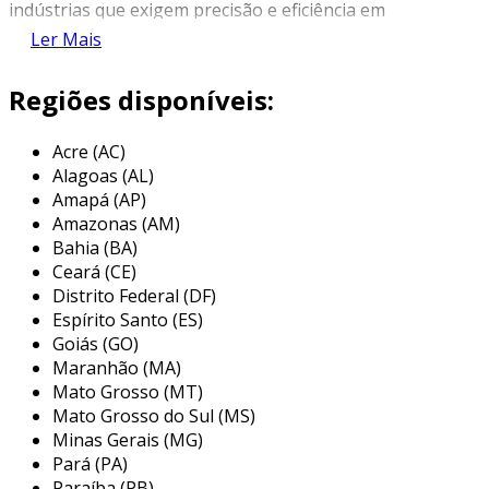
indústrias que exigem precisão e eficiência em
suas operações, como a automação industrial e
Ler Mais
a produção em larga escala.
Regiões disponíveis:
os acoplamentos elásticos são projetados para
absorver choques e compensar
Acre (AC)
desalinhamentos angulares e axiais, o que
Alagoas (AL)
contribui para a durabilidade dos componentes
Amapá (AP)
conectados. a linha h, em particular, oferece um
Amazonas (AM)
design robusto e uma capacidade de
Bahia (BA)
transmissão de força considerável, tornando-o
Ceará (CE)
adequado para aplicações de maior exigência.
Distrito Federal (DF)
Espírito Santo (ES)
principais aplicações do
Goiás (GO)
acoplamento elástico linha h
Maranhão (MA)
Mato Grosso (MT)
os acoplamentos elásticos da linha h são
Mato Grosso do Sul (MS)
extremamente versáteis e podem ser utilizados
Minas Gerais (MG)
em uma variedade de aplicações industriais. sua
Pará (PA)
capacidade de compensar desalinhamentos e
Paraíba (PB)