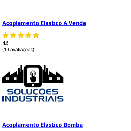
absorva impactos, protegendo os
componentes conectados de danos e
desgaste excessivo.
Acoplamento Elastico A Venda
compensação de desalinhamentos:
capaz de corrigir desalinhamentos
angulares, laterais e axiais, mantendo a
4.6
eficiência operacional mesmo em
(10 avaliações)
condições desfavoráveis.
facilidade de instalação:
o design facilita
a montagem e a desmontagem, o que é
benéfico para manutenção rápida e
eficient.
durabilidade:
fabricados com materiais
de alta qualidade, garantem uma longa
vida útil e resistência à fadiga, reduzindo a
necessidade de trocas frequentes.
Acoplamento Elastico Bomba
esses benefícios tornam o acoplamento