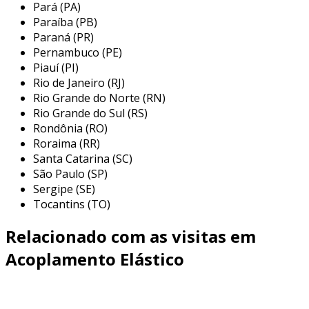
principais aplicações do
Pará (PA)
acoplamento elástico e flexível rotex
Paraíba (PB)
Paraná (PR)
gr
Pernambuco (PE)
Piauí (PI)
o acoplamento rotex gr é versátil e pode ser
Rio de Janeiro (RJ)
utilizado em uma variedade de indústrias e
Rio Grande do Norte (RN)
aplicações. ele é especialmente encontrado em
Rio Grande do Sul (RS)
sistemas de transmissão de potência onde a
Rondônia (RO)
eficiência e a confiabilidade são cruciais. entre
Roraima (RR)
as principais áreas de aplicação, podemos
Santa Catarina (SC)
destacar:
São Paulo (SP)
Sergipe (SE)
máquinas industriais:
utilizado em
Tocantins (TO)
compressores, geradores e bombas,
garantindo um funcionamento suave e
Relacionado com as visitas em
contínuo.
Acoplamento Elástico
engenharia mecânica:
indicados para
montagens em máquinas de construção,
como escavadeiras e britadores.