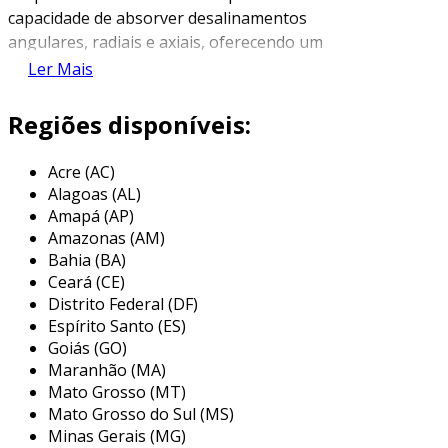
capacidade de absorver desalinamentos
angulares, radiais e axiais, oferecendo um
desempenho robusto em sistemas mecânicos. a
Ler Mais
estrutura do rotex gr é composta por um corpo
de metal e um elemento elástico que permite a
Regiões disponíveis:
flexibilidade necessária para operar em
condições diversas.
Acre (AC)
Alagoas (AL)
uma das principais vantagens do acoplamento
Amapá (AP)
rotex gr é a sua facilidade de instalação e
Amazonas (AM)
manutenção. graças ao seu design intuitivo, ele
Bahia (BA)
pode ser montado e desmontado rapidamente,
Ceará (CE)
minimizando o tempo de inatividade dos
Distrito Federal (DF)
maquinários. além disso, o material elástico
Espírito Santo (ES)
utilizado no acoplamento garante uma
Goiás (GO)
Maranhão (MA)
excelente resistência ao desgaste,
Mato Grosso (MT)
proporcionando uma longa vida útil ao
Mato Grosso do Sul (MS)
componente.
Minas Gerais (MG)