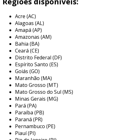
Regiões disponíveis:
acoplamentos de pneu uma escolha eficiente
para a ligação entre eixos de motores e
máquinas.
Acre (AC)
Alagoas (AL)
a acopmax acoplamentos é uma empresa
Amapá (AP)
recém-criada, dedicada a fornecer soluções de
Amazonas (AM)
acoplamentos para uma ampla gama de
Bahia (BA)
Ceará (CE)
indústrias. apesar de sua recente fundação, a
Distrito Federal (DF)
equipe do setor comercial possui mais de uma
Espírito Santo (ES)
década de experiência no mercado, permitindo
Goiás (GO)
que a acopmax atenda as necessidades
Maranhão (MA)
específicas de seus clientes com conhecimento
Mato Grosso (MT)
e qualidade. a empresa busca se estabelecer
Mato Grosso do Sul (MS)
como uma fornecedora confiável, oferecendo
Minas Gerais (MG)
produtos que garantam eficiência e
Pará (PA)
desempenho nas aplicações industriais.
Paraíba (PB)
Paraná (PR)
Pernambuco (PE)
Piauí (PI)
Rio de Janeiro (RJ)