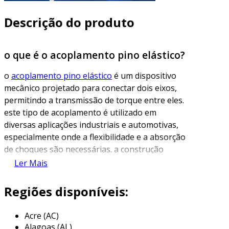
Descrição do produto
o que é o acoplamento pino elástico?
o
acoplamento pino elástico
é um dispositivo
mecânico projetado para conectar dois eixos,
permitindo a transmissão de torque entre eles.
este tipo de acoplamento é utilizado em
diversas aplicações industriais e automotivas,
especialmente onde a flexibilidade e a absorção
de choques são necessárias. a construção
desse acoplamento geralmente inclui uma
Ler Mais
combinação de um conjunto de pinos, um
corpo elástico e componentes de fixação, que
Regiões disponíveis:
garantem uma operação suave e eficiente.
Acre (AC)
a principal característica do acoplamento pino
Alagoas (AL)