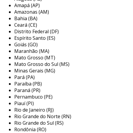
elástico é sua capacidade de suportar
Amapá (AP)
desalinhamentos angulares e paralelos, o que
Amazonas (AM)
é essencial em situações onde a precisão na
Bahia (BA)
instalação dos eixos não é absoluta. esse tipo
Ceará (CE)
de acoplamento é frequentemente utilizado em
Distrito Federal (DF)
sistemas de transmissão de potência,
Espírito Santo (ES)
beneficiando-se de sua capacidade de reduzir
Goiás (GO)
Maranhão (MA)
vibrações e ruídos, aumentando a eficiência dos
Mato Grosso (MT)
equipamentos conectados.
Mato Grosso do Sul (MS)
principais aplicações do
Minas Gerais (MG)
acoplamento pino elástico
Pará (PA)
Paraíba (PB)
os acoplamentos pino elástico são utilizados
Paraná (PR)
em uma ampla gama de aplicações devido à sua
Pernambuco (PE)
Piauí (PI)
versatilidade e eficiência. eles são comumente
Rio de Janeiro (RJ)
encontrados em indústrias que requerem
Rio Grande do Norte (RN)
transmissão de potência, como a indústria de
Rio Grande do Sul (RS)
manufatura, automotiva e até mesmo em
Rondônia (RO)
sistemas principalmente de energia renovável.