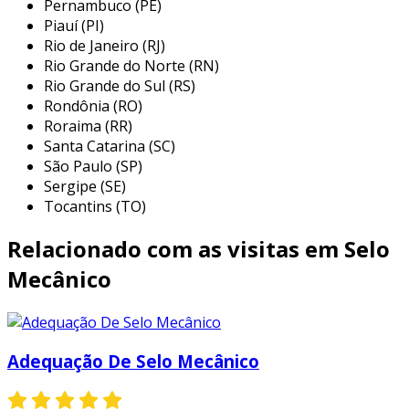
Pernambuco (PE)
Piauí (PI)
resistência e durabilidade
: o selo pet
Rio de Janeiro (RJ)
possui alta resistência a impactos e
Rio Grande do Norte (RN)
temperaturas, o que o torna ideal para
Rio Grande do Sul (RS)
produtos líquidos e sólidos.
Rondônia (RO)
Roraima (RR)
transparência
: a clareza do material
Santa Catarina (SC)
permite que os consumidores visualizem
São Paulo (SP)
o conteúdo, aumentando a atratividade
Sergipe (SE)
dos produtos.
Tocantins (TO)
barreira a gases
: o selo pet oferece
Relacionado com as visitas em Selo
proteção contra a entrada de oxigênio e
umidade, prolongando a vida útil dos
Mecânico
produtos embalados.
leveza
: sua leveza reduz custos de
transporte e armazenamento,
Adequação De Selo Mecânico
beneficiando toda a cadeia logística.
benefícios do selo pet