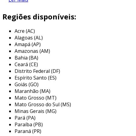
o que é o selo pet?
Regiões disponíveis:
o selo pet é uma embalagem de poliéster que
combina resistência e leveza. frequentemente
Acre (AC)
utilizado na fabricação de garrafas, frascos e
Alagoas (AL)
outros tipos de embalagens, ele oferece um
Amapá (AP)
excelente desempenho em comparação com
Amazonas (AM)
outras opções.
Bahia (BA)
Ceará (CE)
além disso, o selo pet é amplamente reciclável,
Distrito Federal (DF)
o que contribui para a redução do impacto
Espírito Santo (ES)
ambiental. isso o torna uma escolha
Goiás (GO)
preferencial para empresas que buscam
Maranhão (MA)
alternativas sustentáveis em suas operações.
Mato Grosso (MT)
Mato Grosso do Sul (MS)
características do selo pet
Minas Gerais (MG)
Pará (PA)
as características do selo pet o tornam único e
Paraíba (PB)
altamente funcional. entre os aspectos mais
Paraná (PR)
relevantes, destacam-se: