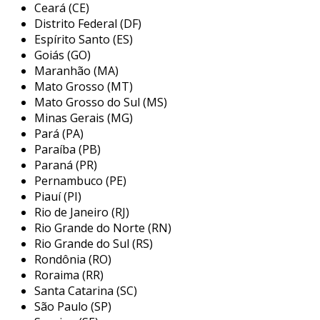
temperaturas. sua estrutura é composta por
Ceará (CE)
duas superfícies que se encontram e que,
Distrito Federal (DF)
pressionadas uma contra a outra, criam uma
Espírito Santo (ES)
barreira que impede o vazamento do fluido.
Goiás (GO)
Maranhão (MA)
isso não só maximiza a segurança operacional
Mato Grosso (MT)
como também reduz custos com manutenção e
Mato Grosso do Sul (MS)
substituição de componentes.
Minas Gerais (MG)
principais aplicações do selo
Pará (PA)
mecânico grafite
Paraíba (PB)
Paraná (PR)
devido às suas propriedades superiores, o selo
Pernambuco (PE)
Piauí (PI)
mecânico grafite é amplamente aplicado em
Rio de Janeiro (RJ)
diversas indústrias. sua utilização é
Rio Grande do Norte (RN)
especialmente relevante em setores com
Rio Grande do Sul (RS)
exigências específicas de vedação e resistência.
Rondônia (RO)
algumas das principais aplicações incluem:
Roraima (RR)
Santa Catarina (SC)
indústria química:
utilizado em bombas
São Paulo (SP)
que transportam produtos químicos