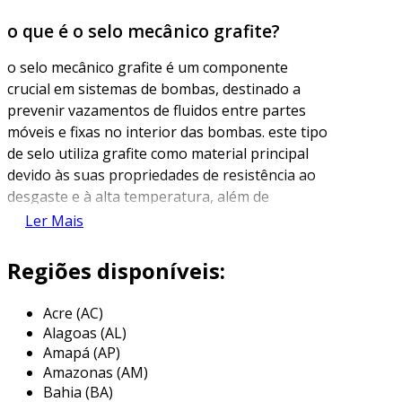
o que é o selo mecânico grafite?
o selo mecânico grafite é um componente
crucial em sistemas de bombas, destinado a
prevenir vazamentos de fluidos entre partes
móveis e fixas no interior das bombas. este tipo
de selo utiliza grafite como material principal
devido às suas propriedades de resistência ao
desgaste e à alta temperatura, além de
oferecer excelente lubrificação. o uso de grafite
Ler Mais
proporciona uma solução eficaz para minimizar
fricções e garantir a eficiência operacional das
Regiões disponíveis:
bombas.
Acre (AC)
os selos mecânicos grafite são geralmente
Alagoas (AL)
utilizados em aplicações industriais onde há a
Amapá (AP)
necessidade de vedação em equipamentos que
Amazonas (AM)
operam com líquidos corrosivos ou em altas
Bahia (BA)