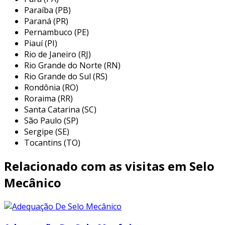
ocorrer devido a diversos fatores que afetam a
Paraíba (PB)
eficácia da vedação. compreender essas causas
Paraná (PR)
é essencial para prevenir falhas e garantir a
Pernambuco (PE)
Piauí (PI)
operação eficiente da maquinaria. abaixo estão
Rio de Janeiro (RJ)
algumas das principais razões que podem levar
Rio Grande do Norte (RN)
ao vazamento:
Rio Grande do Sul (RS)
Rondônia (RO)
desgaste excessivo:
com o tempo, os
Roraima (RR)
componentes do selo podem sofrer
Santa Catarina (SC)
desgaste devido ao atrito, provocando
São Paulo (SP)
falhas na vedação.
Sergipe (SE)
instalação incorreta:
um selo mecânico
Tocantins (TO)
mal instalado pode gerar desalinhos ou
Relacionado com as visitas em Selo
tensões inadequadas, levando a
vazamentos.
Mecânico
termos de operação inadequados:
altas
temperaturas ou pressões fora das
especificações do selo podem