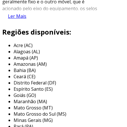
geralmente fixo e o outro móvel, que é
acionado pelo eixo do equipamento. os selos
mecânicos são fundamentais em bombas,
Ler Mais
compressores e agitadores, já que garantem a
integridade do sistema, evitando perdas e
Regiões disponíveis:
contaminações.
Acre (AC)
além de sua função de vedação, os selos
Alagoas (AL)
mecânicos também têm a responsabilidade de
Amapá (AP)
suportar altas pressões e temperaturas,
Amazonas (AM)
dependendo da sua construção e dos materiais
Bahia (BA)
utilizados. diversos tipos de selos estão
Ceará (CE)
disponíveis no mercado, variando em formatos,
Distrito Federal (DF)
dimensões e materiais, adequando-se a
Espírito Santo (ES)
diferentes aplicações e condições operacionais.
Goiás (GO)
Maranhão (MA)
principais causas de vazamento em
Mato Grosso (MT)
selos mecânicos
Mato Grosso do Sul (MS)
Minas Gerais (MG)
os vazamentos em selos mecânicos podem
Pará (PA)