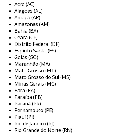
Acre (AC)
rotativos, como bombas e compressores. o selo
Alagoas (AL)
é composto por duas superfícies que se
Amapá (AP)
encostam, formando uma vedação eficaz. o selo
Amazonas (AM)
mecânico 3/4 refere-se ao seu tamanho,
Bahia (BA)
especificamente o diâmetro do eixo que ele
Ceará (CE)
suporta, oferecendo opções para diversas
Distrito Federal (DF)
aplicações industriais.
Espírito Santo (ES)
Goiás (GO)
características do selo mecânico 3/4
Maranhão (MA)
Mato Grosso (MT)
os selos mecânicos 3/4 apresentam diversas
Mato Grosso do Sul (MS)
características que os tornam uma escolha
Minas Gerais (MG)
popular. a seguir, listamos algumas das
Pará (PA)
principais:
Paraíba (PB)
Paraná (PR)
construção robusta
: fabricados com
Pernambuco (PE)
materiais de alta resistência, como
Piauí (PI)
cerâmica, carbono e metal, garantem
Rio de Janeiro (RJ)
durabilidade.
Rio Grande do Norte (RN)