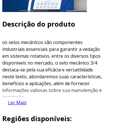
Descrição do produto
os selos mecânicos são componentes
industriais essenciais para garantir a vedação
em sistemas rotativos. entre os diversos tipos
disponíveis no mercado, o selo mecânico 3/4
destaca-se pela sua eficácia e versatilidade.
neste texto, abordaremos suas características,
benefícios e aplicações, além de fornecer
informações valiosas sobre sua manutenção e
instalação.
Ler Mais
o que é um selo mecânico?
Regiões disponíveis:
um selo mecânico é um dispositivo usado para
evitar vazamentos de fluidos em equipamentos