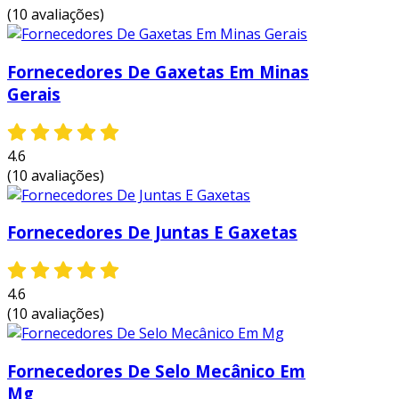
(10 avaliações)
aplicações do selo mecânico 3/4
o selo mecânico 3/4 pode ser encontrado em
Fornecedores De Gaxetas Em Minas
uma variedade de setores. aqui estão algumas
Gerais
das principais aplicações:
indústria de processamento de
alimentos
: utilizado em bombas e
4.6
misturadores, exigindo alta higiene na
(10 avaliações)
vedação.
sistemas químicos
: ideal para aplicações
Fornecedores De Juntas E Gaxetas
que requerem resistência a produtos
químicos agressivos.
4.6
indústria petroquímica
: utilizado em
(10 avaliações)
equipamentos que transportam líquidos e
gases, evitando vazamentos prejudiciais.
sistemas hidráulicos
: essencial para
Fornecedores De Selo Mecânico Em
garantir a vedação em circuitos
Mg