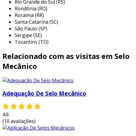
Rio Grande do Sul (RS)
variedade de materiais
: podem ser
Rondônia (RO)
feitos de diferentes compósitos,
Roraima (RR)
permitindo o uso em diversas condições
Santa Catarina (SC)
de operação.
São Paulo (SP)
Sergipe (SE)
instalação simples
: projetados para
Tocantins (TO)
facilitar a instalação, minimizando o
tempo de inatividade.
Relacionado com as visitas em Selo
capacidade de vedação
: oferecem alta
Mecânico
eficiência na vedação de líquidos e gases,
reduzindo perdas.
essas características fazem do selo mecânico
Adequação De Selo Mecânico
3/4 uma solução confiável para diferentes
aplicações industriais.
benefícios do selo mecânico 3/4
4.6
(10 avaliações)
adotar o selo mecânico 3/4 traz uma série de
benefícios. entre eles, destacam-se: