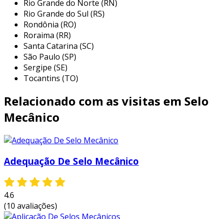
Rio Grande do Norte (RN)
que a utilização de selos galvanizados se faz
Rio Grande do Sul (RS)
necessária:
Rondônia (RO)
Roraima (RR)
construção civil:
utilizado em estruturas
Santa Catarina (SC)
metálicas, como vigas, pilares e telhados,
São Paulo (SP)
garantindo que os materiais resistam aos
Sergipe (SE)
efeitos da corrosão ao longo do tempo.
Tocantins (TO)
setor automotivo:
empregado em
Relacionado com as visitas em Selo
componentes automotivos, como chassis
e carrocerias, onde a durabilidade e a
Mecânico
resistência à corrosão são essenciais para
a segurança e longevidade dos veículos.
eletrodomésticos:
presente em diversos
Adequação De Selo Mecânico
produtos como máquinas de lavar e
refrigeradores, assegurando a resistência
a umidade e corrosão, elevando a vida útil
4.6
dos aparelhos.
(10 avaliações)
móveis metálicos:
aplicado em móveis de