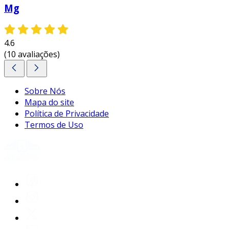
indicativo de proteção; é um selo de qualidade e
Mg
confiança que agrega valor e segurança ao
produto final.
4.6
entre em contato e solicite um orçamento
(10 avaliações)
personalizado!
Sobre Nós
Mapa do site
Política de Privacidade
Termos de Uso