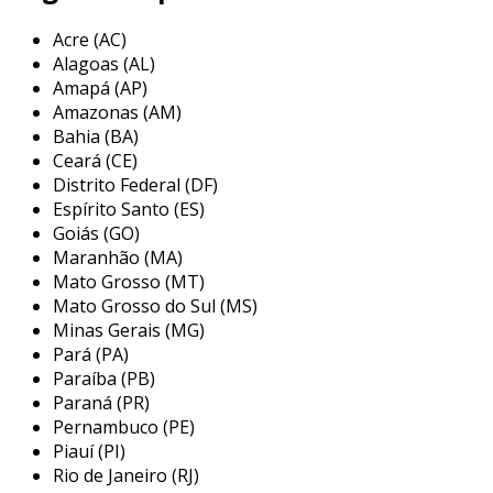
foi galvanizado, mas também serve como um
indicativo de conformidade com normas
Acre (AC)
técnicas e padrões de qualidade.
Alagoas (AL)
Amapá (AP)
além de proteger e certificar, o selo
Amazonas (AM)
galvanizado pode oferecer informações
Bahia (BA)
adicionais sobre o produto, como a data de
Ceará (CE)
fabricação e os parâmetros do processo de
Distrito Federal (DF)
galvanização. esta transparência é crucial em
Espírito Santo (ES)
indústrias onde a qualidade e a segurança dos
Goiás (GO)
Maranhão (MA)
materiais são de extrema importância, como na
Mato Grosso (MT)
construção civil, no setor automotivo e na
Mato Grosso do Sul (MS)
fabricação de eletrodomésticos.
Minas Gerais (MG)
principais aplicações do selo
Pará (PA)
galvanizado
Paraíba (PB)
Paraná (PR)
as aplicações do selo galvanizado são bastante
Pernambuco (PE)
Piauí (PI)
amplas e abrangem diversos setores da
Rio de Janeiro (RJ)
indústria. abaixo estão algumas das áreas em