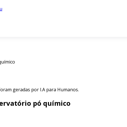
u
químico
 foram geradas por I.A para Humanos.
servatório pó químico