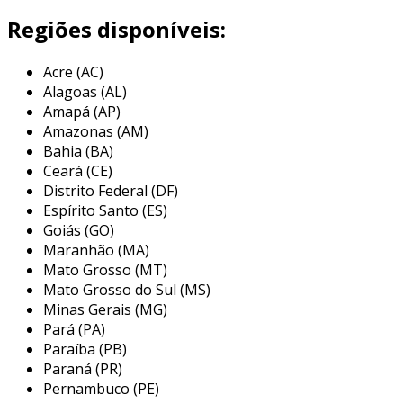
área onde o eixo da bomba se conecta ao corpo
Regiões disponíveis:
dela. essa vedação é vital para evitar a fuga de
fluidos, que pode levar a perdas financeiras e
Acre (AC)
danos ao ambiente. além disso, a eficiência
Alagoas (AL)
energética da bomba pode ser comprometida
Amapá (AP)
por vazamentos, tornando a escolha do selo
Amazonas (AM)
extremamente importante.
Bahia (BA)
Ceará (CE)
tipos de selo de bomba
Distrito Federal (DF)
Espírito Santo (ES)
existem diversos tipos de selos de bomba. cada
Goiás (GO)
um deles é projetado para atender a
Maranhão (MA)
necessidades específicas. os principais tipos
Mato Grosso (MT)
incluem:
Mato Grosso do Sul (MS)
Minas Gerais (MG)
selo mecânico
: usado em diversas
Pará (PA)
aplicações, é composto por duas
Paraíba (PB)
superfícies que se mantêm em contato.
Paraná (PR)
isso forma uma vedação eficaz contra os
Pernambuco (PE)
líquidos.