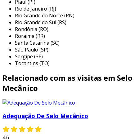
Piauí (PI)
Rio de Janeiro (RJ)
selo de borracha
: feito de elastômero, é
Rio Grande do Norte (RN)
utilizado em situações onde a pressão
Rio Grande do Sul (RS)
não é alta. esse tipo é mais barato, mas
Rondônia (RO)
sua durabilidade pode ser limitada.
Roraima (RR)
selo de vedação
: focado em aplicações
Santa Catarina (SC)
onde a vedação é primordial, oferece
São Paulo (SP)
Sergipe (SE)
proteção contra contaminação do fluido.
Tocantins (TO)
selo de ventilação
: utilizado para
controlar a pressão e temperatura,
Relacionado com as visitas em Selo
garantindo que não haja
Mecânico
superaquecimento.
selo de retenção
: impede o retorno de
fluidos, assegurando que o líquido flua
apenas na direção desejada.
Adequação De Selo Mecânico
cada tipo de selo possui características que
podem atender a diferentes condições de
4.6