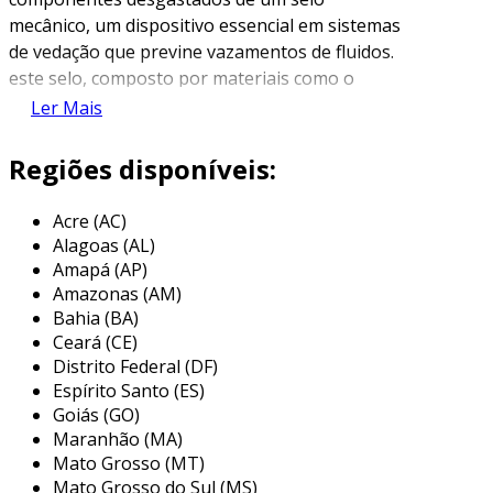
mecânico, um dispositivo essencial em sistemas
de vedação que previne vazamentos de fluidos.
este selo, composto por materiais como o
grafite, é amplamente utilizado em diversas
Ler Mais
aplicações industriais, especialmente em
bombas e compressores. o grafite é escolhido
Regiões disponíveis:
por suas propriedades únicas, como resistência
ao calor, ao desgaste e à corrosão.
Acre (AC)
Alagoas (AL)
o selamento eficaz é vital para garantir a
Amapá (AP)
eficiência do equipamento e evitar perdas, por
Amazonas (AM)
isso o reparo e a manutenção adequados dos
Bahia (BA)
selos mecânicos são cruciais. o grafite ajuda a
Ceará (CE)
reduzir o atrito entre as superfícies em
Distrito Federal (DF)
movimento, prolongando a vida útil do selo e
Espírito Santo (ES)
do equipamento em que está instalado. o não
Goiás (GO)
Maranhão (MA)
atendimento a este processo pode resultar em
Mato Grosso (MT)
falhas significativas e consequências
Mato Grosso do Sul (MS)
financeiras elevadas devido a paradas