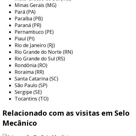
Minas Gerais (MG)
inesperadas.
Pará (PA)
principais etapas do reparo de
Paraíba (PB)
Paraná (PR)
grafite para selo mecânico 34
Pernambuco (PE)
Piauí (PI)
o reparo de um selo mecânico 34 envolve várias
Rio de Janeiro (RJ)
etapas, que garantem que o dispositivo
Rio Grande do Norte (RN)
funcione adequadamente após a manutenção.
Rio Grande do Sul (RS)
o processo começa com a inspeção do selo e a
Rondônia (RO)
identificação dos componentes danificados ou
Roraima (RR)
desgastados. a seguir, são realizadas
Santa Catarina (SC)
substituições e ajustes necessários, que
São Paulo (SP)
incluem:
Sergipe (SE)
Tocantins (TO)
desmontagem do selo:
remoção
cuidadosa do selo mecânico para evitar
Relacionado com as visitas em Selo
danos adicionais durante o processo.
Mecânico
limpeza das superfícies:
remoção de
resíduos e contaminantes que podem