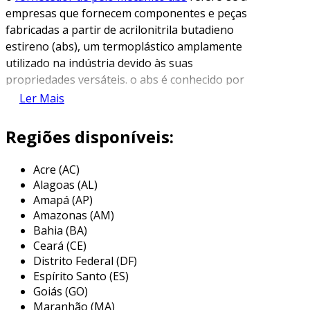
empresas que fornecem componentes e peças
fabricadas a partir de acrilonitrila butadieno
estireno (abs), um termoplástico amplamente
utilizado na indústria devido às suas
propriedades versáteis. o abs é conhecido por
sua alta resistência ao impacto, dureza e
Ler Mais
facilidade de moldagem, tornando-o ideal para
a produção de uma variedade de produtos,
Regiões disponíveis:
incluindo peças automotivas, eletrodomésticos
e itens de design industrial.
Acre (AC)
Alagoas (AL)
o papel dos fornecedores é fornecer materiais
Amapá (AP)
de qualidade, garantindo que as indústrias
Amazonas (AM)
tenham acesso a produtos que atendam aos
Bahia (BA)
padrões de desempenho e segurança exigidos
Ceará (CE)
pelo mercado. o uso do abs é notável em
Distrito Federal (DF)
setores como o automotivo, onde
Espírito Santo (ES)
componentes como painéis, maçanetas e
Goiás (GO)
Maranhão (MA)
sistemas de ventilação são frequentemente