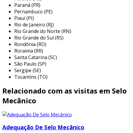
espectro de indústrias, abrangendo desde o
Paraná (PR)
setor químico até o de alimentos e bebidas. sua
Pernambuco (PE)
Piauí (PI)
versatilidade e eficácia fazem deles uma escolha
Rio de Janeiro (RJ)
inteligente para equipar máquinas que
Rio Grande do Norte (RN)
requerem alta precisão e segurança. entre as
Rio Grande do Sul (RS)
principais aplicações, destacam-se:
Rondônia (RO)
Roraima (RR)
indústria química:
utilizados para
Santa Catarina (SC)
hermeticamente vedar reatores, evitando
São Paulo (SP)
contaminação do produto e perda de
Sergipe (SE)
material;
Tocantins (TO)
Óleo e gás:
empregados em bombas
Relacionado com as visitas em Selo
submersas e equipamentos de extração,
onde a resistência a pressões e
Mecânico
temperaturas elevadas é essencial;
processos alimentícios:
aplicados em
bombas de alimentos, garantindo que o
Adequação De Selo Mecânico
fluido não entre em contato com agentes