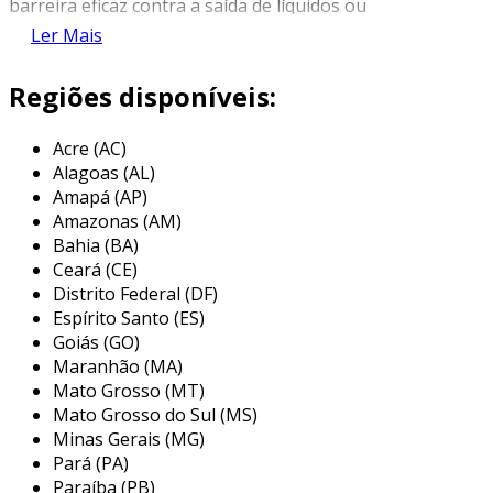
barreira eficaz contra a saída de líquidos ou
gases. essa tecnologia é essencial em
Ler Mais
ambientes onde a estanqueidade é
fundamental para a segurança e eficiência dos
Regiões disponíveis:
equipamentos.
Acre (AC)
além de prevenir vazamentos, os selos
Alagoas (AL)
mecânicos também contribuem para a
Amapá (AP)
manutenção da integridade dos fluidos
Amazonas (AM)
transportados, garantindo que não ocorram
Bahia (BA)
contaminações. essa inovação é amplamente
Ceará (CE)
reconhecida por proporcionar uma solução
Distrito Federal (DF)
confiável e de longa duração para os desafios
Espírito Santo (ES)
enfrentados nas indústrias químicas,
Goiás (GO)
Maranhão (MA)
petroquímicas e alimentícias.
Mato Grosso (MT)
principais aplicações dos selos
Mato Grosso do Sul (MS)
mecânicos
Minas Gerais (MG)
Pará (PA)
os selos mecânicos são usados em um amplo
Paraíba (PB)