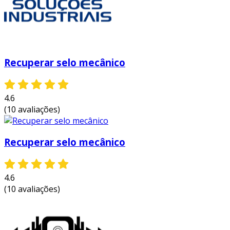
a recuperação de selo mecânico é uma prática
comum em diversas indústrias. por exemplo:
indústria química
: os selos mecânicos
Recuperar selo mecânico
são frequentemente usados em bombas
químicas. a recuperação evita vazamentos
que podem causar acidentes.
4.6
setor de petróleo e gás
: neste setor, a
(10 avaliações)
recuperação ajuda a garantir a segurança
operacional, reduzindo o risco de
Recuperar selo mecânico
impactos ambientais.
indústria alimentícia
: selos mecânicos
em equipamentos de processamento
4.6
devem atender a normas sanitárias. a
(10 avaliações)
recuperação ajuda a manter a
conformidade.
considerações finais