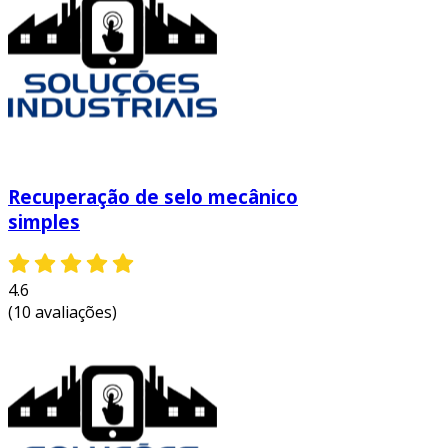
operação.
desmontagem
: em seguida, o selo é
cuidadosamente desmontado para
permitir a substituição de componentes
desgastados.
substituição de componentes
: os
elementos internos, como o anel de
Recuperação de selo mecânico
vedação e as molas, são substituídos ou
simples
reformados para restaurar a eficiência.
montagem e testes
: após a troca, o selo
é montado novamente. em seguida, são
4.6
realizados testes para garantir a eficácia
(10 avaliações)
da recuperação.
documentação
: finalmente, todos os
dados do processo são registrados, o que
facilita manutenções futuras.
exemplos de aplicação