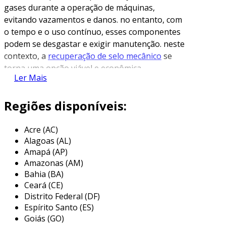
gases durante a operação de máquinas,
evitando vazamentos e danos. no entanto, com
o tempo e o uso contínuo, esses componentes
podem se desgastar e exigir manutenção. neste
contexto, a
recuperação de selo mecânico
se
torna uma opção viável e econômica.
Ler Mais
o que é a recuperação de selo
mecânico?
Regiões disponíveis:
a recuperação de selo mecânico refere-se ao
Acre (AC)
processo de restabelecimento da
Alagoas (AL)
funcionalidade de um selo danificado, em vez de
Amapá (AP)
optar por sua substituição completa. essa
Amazonas (AM)
abordagem é especialmente importante em
Bahia (BA)
indústrias onde os custos de paradas de
Ceará (CE)
máquinas e substituição de peças são elevados.
Distrito Federal (DF)
Espírito Santo (ES)
consequentemente, recuperar um selo
Goiás (GO)
mecânico pode não apenas prolongar sua vida