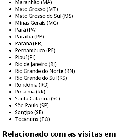
Maranhão (MA)
útil, mas também reduzir significativamente os
Mato Grosso (MT)
custos operacionais de uma empresa.
Mato Grosso do Sul (MS)
Minas Gerais (MG)
benefícios da recuperação de selos
Pará (PA)
mecânicos
Paraíba (PB)
Paraná (PR)
a adoção da recuperação de selos mecânicos
Pernambuco (PE)
traz uma série de vantagens:
Piauí (PI)
Rio de Janeiro (RJ)
economia de custos
: o custo de
Rio Grande do Norte (RN)
recuperação é geralmente inferior ao de
Rio Grande do Sul (RS)
um novo selo.
Rondônia (RO)
Roraima (RR)
sustentabilidade
: a recuperação diminui
Santa Catarina (SC)
a quantidade de resíduos gerados,
São Paulo (SP)
contribuindo para práticas industriais
Sergipe (SE)
mais ecológicas.
Tocantins (TO)
redução do tempo de parada
: este
Relacionado com as visitas em
processo pode ser realizado mais
rapidamente do que a troca de