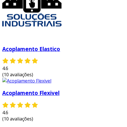
acoplamento
os acoplamentos oferecem uma série de
vantagens e benefícios que contribuem para a
eficiência dos sistemas mecânicos. entre os
principais, estão:
compensação de desalinhamentos:
os
Acoplamento Elastico
acoplamentos foram projetados para
absorver desalinhamentos entre os eixos,
minimizando desgaste e danos ao
4.6
equipamento.
(10 avaliações)
absorção de vibrações:
eles ajudam a
reduzir a transmissão de vibrações
Acoplamento Flexivel
indesejadas, proporcionando um
funcionamento mais suave e diminuindo o
risco de falhas.
4.6
facilidade de manutenção:
com a
(10 avaliações)
prática de desconectar e conectar eixos,