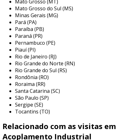
Mato Grosso (MT)
robustez.
Mato Grosso do Sul (MS)
principais aplicações do
Minas Gerais (MG)
acoplamento
Pará (PA)
Paraíba (PB)
os acoplamentos são amplamente utilizados
Paraná (PR)
em diversas indústrias devido à sua
Pernambuco (PE)
Piauí (PI)
importância na transmissão eficiente de
Rio de Janeiro (RJ)
potência. as aplicações mais comuns incluem:
Rio Grande do Norte (RN)
indústria de máquinas pesadas:
Rio Grande do Sul (RS)
Rondônia (RO)
utilizados em tratores, giradores e
Roraima (RR)
equipamentos de construção, os
Santa Catarina (SC)
acoplamentos garantem o funcionamento
São Paulo (SP)
eficiente em terrenos irregulares e sob
Sergipe (SE)
altas cargas.
Tocantins (TO)
setor automotivo:
nos veículos, os
Relacionado com as visitas em
acoplamentos são essenciais no sistema
de transmissão, conectando motores a
Acoplamento Industrial
rodas e garantindo a transferência