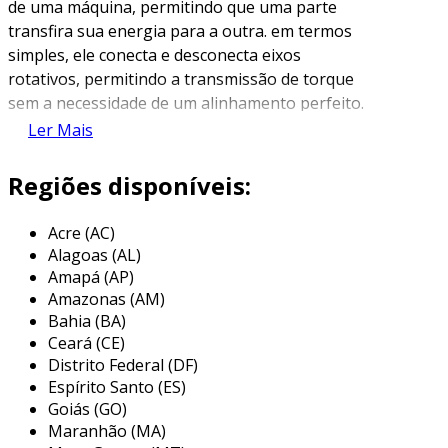
de uma máquina, permitindo que uma parte
transfira sua energia para a outra. em termos
simples, ele conecta e desconecta eixos
rotativos, permitindo a transmissão de torque
sem a necessidade de um alinhamento perfeito.
esse elemento é crucial em diversas aplicações
Ler Mais
industriais, como em motores, compressores e
bombas, onde a eficiência e a continuidade da
Regiões disponíveis:
operação são fundamentais.
Acre (AC)
a principal função do acoplamento é a
Alagoas (AL)
transmissão de movimento e força, mas ele
Amapá (AP)
também atua na compensação de
Amazonas (AM)
desalinhamentos entre os eixos, absorvendo
Bahia (BA)
vibrações e choques que podem ocorrer
Ceará (CE)
durante a operação. com diversas formas,
Distrito Federal (DF)
tamanhos e materiais, o acoplamento pode ser
Espírito Santo (ES)
utilizado em uma infinidade de contextos,
Goiás (GO)
Maranhão (MA)
destacando-se devido à sua versatilidade e