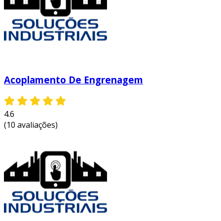
proporcionando uma transmissão de
torque precisa e eficiente.
acoplamentos de disco:
estes
acoplamentos utilizam discos finos de
material flexível, permitindo a
compensação de desalinhamentos
Acoplamento De Engrenagem
angulares e axiais, sendo ideais para altas
rotações.
acoplamentos elásticos:
feitos de
4.6
materiais que absorvem vibrações, são
(10 avaliações)
recomendados para aplicações onde é
necessário minimizar os efeitos de
choques e impactos.
esses tipos de acoplamentos tornam a brevini
uma escolha confiável para engenheiros e
técnicos, que buscam soluções que garantam a
eficiência operacional de seus sistemas. cada