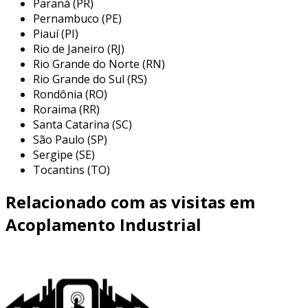
Paraná (PR)
brevini
Pernambuco (PE)
Piauí (PI)
a linha de acoplamentos brevini inclui uma
Rio de Janeiro (RJ)
variedade de tipos, cada um projetado para
Rio Grande do Norte (RN)
atender a necessidades específicas de uso. os
Rio Grande do Sul (RS)
diferentes modelos oferecem características
Rondônia (RO)
distintas que podem ser escolhidas de acordo
Roraima (RR)
com as exigências do sistema. entre os
Santa Catarina (SC)
principais tipos de acoplamentos brevini,
São Paulo (SP)
destacam-se:
Sergipe (SE)
Tocantins (TO)
acoplamentos flexíveis:
projetados para
absorver desalinhamentos e choques,
Relacionado com as visitas em
garantindo a continuidade do
Acoplamento Industrial
funcionamento do sistema sem
comprometer a integridade dos eixos.
acoplamentos rígidos:
usados em
aplicações onde não são esperados
desalinhamentos significativos,