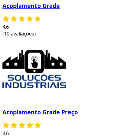
lidar com desalinhamentos e variações de
Acoplamento Grade
temperatura, aumentando a
confiabilidade operacional.
durabilidade e resistência:
fabricados
4.6
com materiais de alta qualidade, que
(10 avaliações)
garantem um longo período de uso
mesmo em condições adversas.
essas características fazem dos acoplamentos
brevini uma solução ideal para quem busca
qualidade, eficiência e confiabilidade em
sistemas de transmissão. para levar seu
projeto ao próximo nível,
entre em contato e
solicite um orçamento personalizado!
Acoplamento Grade Preço
4.6