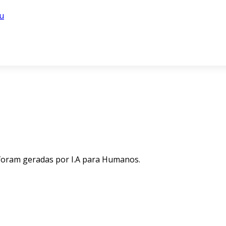
u
 foram geradas por I.A para Humanos.