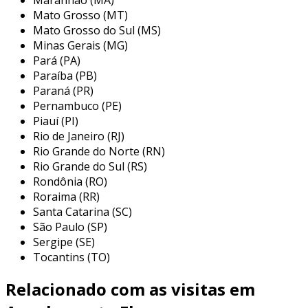
principais aplicações do
Mato Grosso (MT)
acoplamento flange
Mato Grosso do Sul (MS)
Minas Gerais (MG)
o acoplamento flange é utilizado em diversos
Pará (PA)
setores da indústria, servindo como uma
Paraíba (PB)
solução eficaz para conectar eixos em
Paraná (PR)
diferentes equipamentos. sua aplicação é
Pernambuco (PE)
Piauí (PI)
comum em compressores, geradores, bombas,
Rio de Janeiro (RJ)
redutores e transportadores, entre outros. o
Rio Grande do Norte (RN)
design robusto e a capacidade de suportar
Rio Grande do Sul (RS)
tensões elevadas tornam-no ideal para
Rondônia (RO)
situações que exigem resistência e
Roraima (RR)
durabilidade.
Santa Catarina (SC)
São Paulo (SP)
além disso, o acoplamento flange fornece a
Sergipe (SE)
flexibilidade necessária para acomodar
Tocantins (TO)
desalinhos e movimentações entre os eixos
conectados. abaixo estão algumas das
Relacionado com as visitas em
principais aplicações deste tipo de