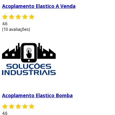
protegendo o motor e a máquina
Acoplamento Elastico A Venda
conectada de possíveis danos.
desalinhamento compensável:
a
flexibilidade do acoplamento permite
4.6
compensar desalinhamentos entre os
(10 avaliações)
eixos, evitando desgaste prematuro e
falhas mecânicas.
facilidade de montagem e
desmontagem:
a instalação de um
acoplamento elástico é simples, o que
facilita a manutenção e substituição
quando necessário.
redução de ruídos:
os acoplamentos
elásticos proporcionam um
funcionamento mais silencioso,
Acoplamento Elastico Bomba
contribuindo para um ambiente de
trabalho mais agradável.
4.6