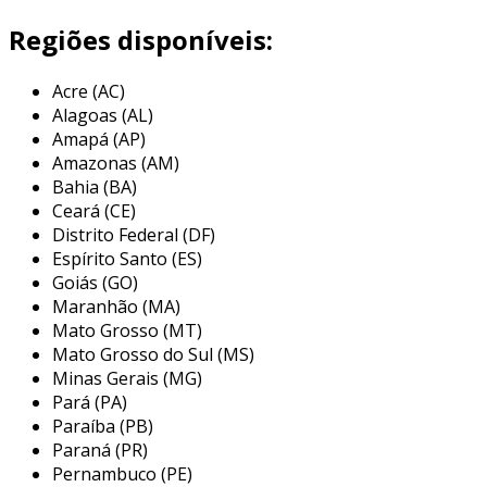
vibrações e desalinamentos que podem ocorrer
durante a operação.
Regiões disponíveis:
a estrutura do acoplamento elástico é
Acre (AC)
geralmente composta por um material flexível,
Alagoas (AL)
como borracha ou poliuretano, que oferece a
Amapá (AP)
capacidade de distorcer e ajustar durante a
Amazonas (AM)
operação. essa característica não apenas
Bahia (BA)
assegura uma conexão eficiente, mas também
Ceará (CE)
minimiza o desgaste e prolonga a vida útil dos
Distrito Federal (DF)
equipamentos conectados.
Espírito Santo (ES)
Goiás (GO)
principais aplicações do
Maranhão (MA)
acoplamento elástico para motor
Mato Grosso (MT)
Mato Grosso do Sul (MS)
os acoplamentos elásticos são amplamente
Minas Gerais (MG)
utilizados em uma variedade de aplicações
Pará (PA)
industriais, onde a transmissão de torque e a
Paraíba (PB)
absorção de vibrações são essenciais. eles são
Paraná (PR)
encontrados em equipamentos que vão desde
Pernambuco (PE)